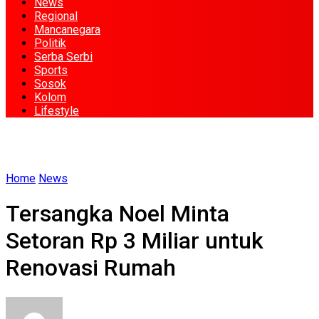
News
Regional
Mancanegara
Politik
Serba Serbi
Sports
Sosok
Kolom
Lifestyle
Home
News
Tersangka Noel Minta
Setoran Rp 3 Miliar untuk
Renovasi Rumah