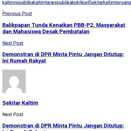
kaltimrepublika
kaltimtararepublika
kpk
Noel
Sekitarkaltim
tersan
Previous Post
Balikpapan Tunda Kenaikan PBB-P2, Masyarakat
dan Mahasiswa Desak Pembatalan
Next Post
Demonstran di DPR Minta Pintu Jangan Ditutup:
Ini Rumah Rakyat
Sekitar Kaltim
Next Post
Demonstran di DPR Minta Pintu Jangan Ditutup: