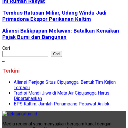
Ini Rumah Rakyat
Tembus Ratusan Miliar, Udang Windu Jadi
Primadona Ekspor Perikanan Kaltim
Aliansi Balikpapan Melawan: Batalkan Kenaikan
Pajak Bumi dan Bangunan
Cari
Cari
Terkini
Aliansi Penjaga Situs Cipujangga: Bentuk Tim Kajian
Terpadu
Tradisi Mandi Jiwa di Mata Air Cipujangga Harus
Dipertahankan
BPS Kaltim: Jumlah Penumpang Pesawat Anjlok
Media regional yang menyajikan beragam kanal dengan