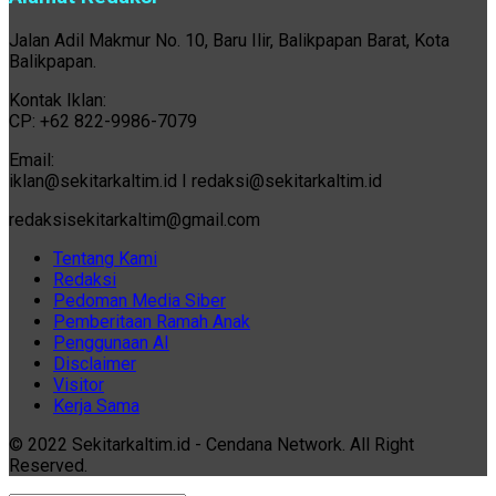
Jalan Adil Makmur No. 10, Baru Ilir, Balikpapan Barat, Kota
Balikpapan.
Kontak Iklan:
CP: +62 822-9986-7079
Email:
iklan@sekitarkaltim.id I redaksi@sekitarkaltim.id
redaksisekitarkaltim@gmail.com
Tentang Kami
Redaksi
Pedoman Media Siber
Pemberitaan Ramah Anak
Penggunaan AI
Disclaimer
Visitor
Kerja Sama
© 2022 Sekitarkaltim.id - Cendana Network. All Right
Reserved.