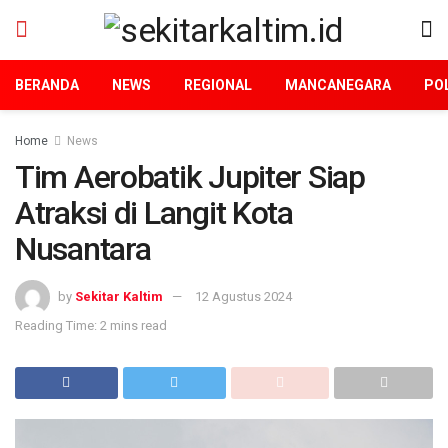
BERANDA
NEWS
REGIONAL
MANCANEGARA
POL
Home
News
Tim Aerobatik Jupiter Siap
Atraksi di Langit Kota
Nusantara
by
Sekitar Kaltim
12 Agustus 2024
Reading Time: 2 mins read