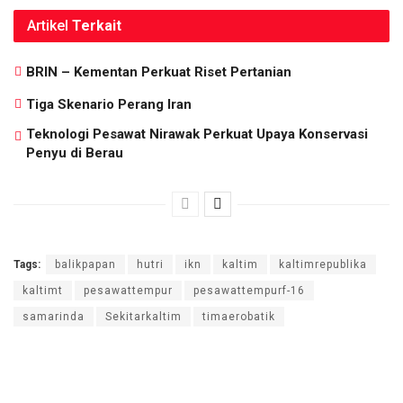
Artikel
Terkait
BRIN – Kementan Perkuat Riset Pertanian
Tiga Skenario Perang Iran
Teknologi Pesawat Nirawak Perkuat Upaya Konservasi
Penyu di Berau
Tags:
balikpapan
hutri
ikn
kaltim
kaltimrepublika
kaltimt
pesawattempur
pesawattempurf-16
samarinda
Sekitarkaltim
timaerobatik