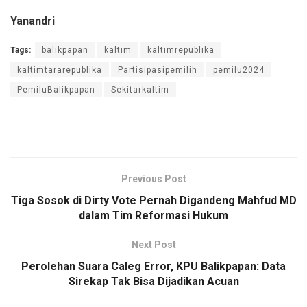
Yanandri
Tags:
balikpapan
kaltim
kaltimrepublika
kaltimtararepublika
Partisipasipemilih
pemilu2024
PemiluBalikpapan
Sekitarkaltim
Previous Post
Tiga Sosok di Dirty Vote Pernah Digandeng Mahfud MD
dalam Tim Reformasi Hukum
Next Post
Perolehan Suara Caleg Error, KPU Balikpapan: Data
Sirekap Tak Bisa Dijadikan Acuan