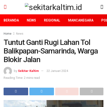
BERANDA
NEWS
REGIONAL
MANCANEGARA
POL
Home
News
Tuntut Ganti Rugi Lahan Tol
Balikpapan-Samarinda, Warga
Blokir Jalan
by
Sekitar Kaltim
22 Januari 2024
Reading Time: 2 mins read