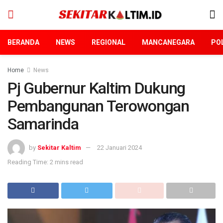
BERANDA
NEWS
REGIONAL
MANCANEGARA
POL
Home
News
Pj Gubernur Kaltim Dukung
Pembangunan Terowongan
Samarinda
by
Sekitar Kaltim
22 Januari 2024
Reading Time: 2 mins read