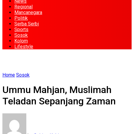
News
Regional
Mancanegara
Politik
Serba Serbi
Sports
Sosok
Kolom
Lifestyle
Home
Sosok
Ummu Mahjan, Muslimah
Teladan Sepanjang Zaman