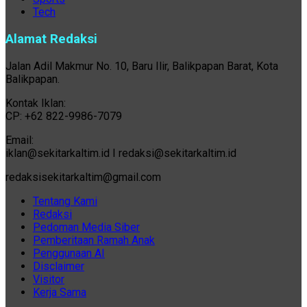
Tech
Alamat Redaksi
Jalan Adil Makmur No. 10, Baru Ilir, Balikpapan Barat, Kota
Balikpapan.
Kontak Iklan:
CP: +62 822-9986-7079
Email:
iklan@sekitarkaltim.id I redaksi@sekitarkaltim.id
redaksisekitarkaltim@gmail.com
Tentang Kami
Redaksi
Pedoman Media Siber
Pemberitaan Ramah Anak
Penggunaan AI
Disclaimer
Visitor
Kerja Sama