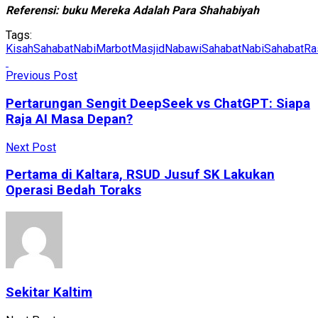
Referensi: buku Mereka Adalah Para Shahabiyah
Tags:
KisahSahabatNabi
MarbotMasjidNabawi
SahabatNabi
SahabatRas
Previous Post
Pertarungan Sengit DeepSeek vs ChatGPT: Siapa
Raja AI Masa Depan?
Next Post
Pertama di Kaltara, RSUD Jusuf SK Lakukan
Operasi Bedah Toraks
Sekitar Kaltim