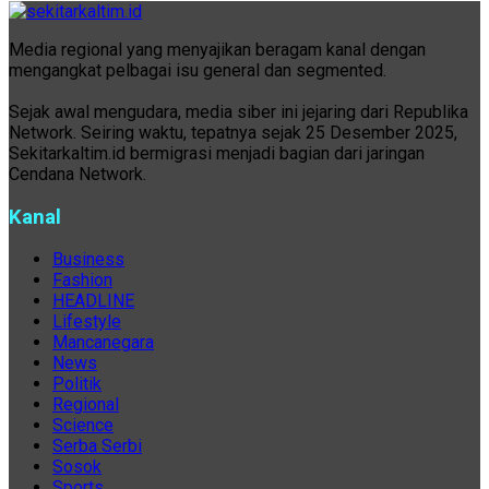
Media regional yang menyajikan beragam kanal dengan
mengangkat pelbagai isu general dan segmented.
Sejak awal mengudara, media siber ini jejaring dari Republika
Network. Seiring waktu, tepatnya sejak 25 Desember 2025,
Sekitarkaltim.id bermigrasi menjadi bagian dari jaringan
Cendana Network.
Kanal
Business
Fashion
HEADLINE
Lifestyle
Mancanegara
News
Politik
Regional
Science
Serba Serbi
Sosok
Sports