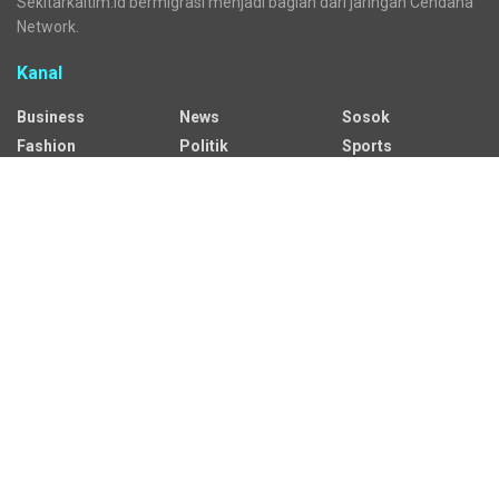
Sekitarkaltim.id bermigrasi menjadi bagian dari jaringan Cendana
Network.
Kanal
Business
News
Sosok
Fashion
Politik
Sports
HEADLINE
Regional
Tech
Lifestyle
Science
Mancanegara
Serba Serbi
Alamat Redaksi
Jalan Adil Makmur No. 10, Baru Ilir, Balikpapan Barat, Kota
Balikpapan.
Kontak Iklan:
CP: +62 822-9986-7079
Email:
iklan@sekitarkaltim.id I redaksi@sekitarkaltim.id