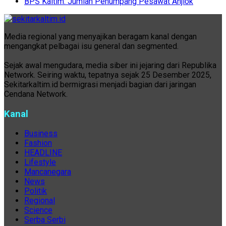
BPS Kaltim: Jumlah Penumpang Pesawat Anjlok
Media regional yang menyajikan beragam kanal dengan
mengangkat pelbagai isu general dan segmented.
Sejak awal mengudara, media siber ini jejaring dari Republika
Network. Seiring waktu, tepatnya sejak 25 Desember 2025,
Sekitarkaltim.id bermigrasi menjadi bagian dari jaringan
Cendana Network.
Kanal
Business
Fashion
HEADLINE
Lifestyle
Mancanegara
News
Politik
Regional
Science
Serba Serbi