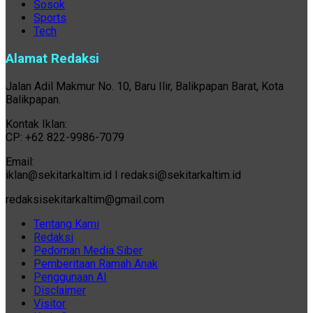
Sosok
Sports
Tech
Alamat Redaksi
Jalan Adil Makmur No. 10, Baru Ilir, Balikpapan Barat, Kota
Balikpapan.
Kontak Iklan:
CP: +62 822-9986-7079
Email:
iklan@sekitarkaltim.id I redaksi@sekitarkaltim.id
redaksisekitarkaltim@gmail.com
Tentang Kami
Redaksi
Pedoman Media Siber
Pemberitaan Ramah Anak
Penggunaan AI
Disclaimer
Visitor