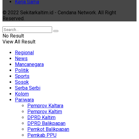
Kerja Sama
© 2022 Sekitarkaltim.id - Cendana Network. All Right
Reserved.
No Result
View All Result
Regional
News
Mancanegara
Politik
Sports
Sosok
Serba Serbi
Kolom
Pariwara
Pemprov Kaltara
Pemprov Kaltim
DPRD Kaltim
DPRD Balikpapan
Pemkot Balikpapan
Pemkab PPU