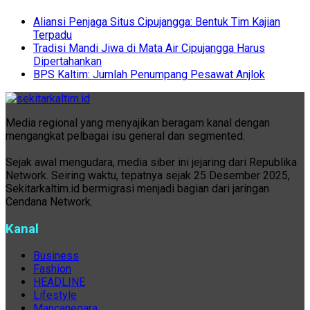
Aliansi Penjaga Situs Cipujangga: Bentuk Tim Kajian
Terpadu
Tradisi Mandi Jiwa di Mata Air Cipujangga Harus
Dipertahankan
BPS Kaltim: Jumlah Penumpang Pesawat Anjlok
Media regional yang menyajikan beragam kanal dengan
mengangkat pelbagai isu general dan segmented.
Sejak awal mengudara, media siber ini jejaring dari Republika
Network. Seiring waktu, tepatnya sejak 25 Desember 2025,
Sekitarkaltim.id bermigrasi menjadi bagian dari jaringan
Cendana Network.
Kanal
Business
Fashion
HEADLINE
Lifestyle
Mancanegara