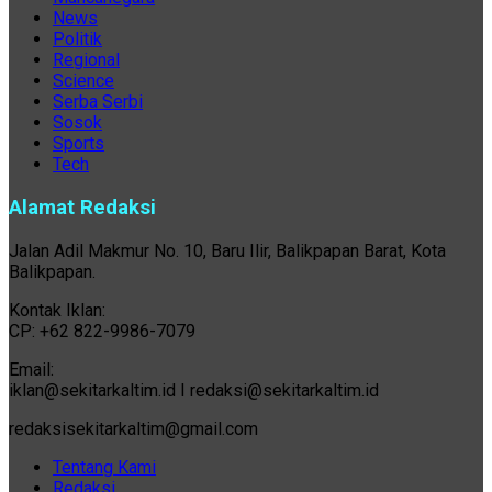
News
Politik
Regional
Science
Serba Serbi
Sosok
Sports
Tech
Alamat Redaksi
Jalan Adil Makmur No. 10, Baru Ilir, Balikpapan Barat, Kota
Balikpapan.
Kontak Iklan:
CP: +62 822-9986-7079
Email:
iklan@sekitarkaltim.id I redaksi@sekitarkaltim.id
redaksisekitarkaltim@gmail.com
Tentang Kami
Redaksi