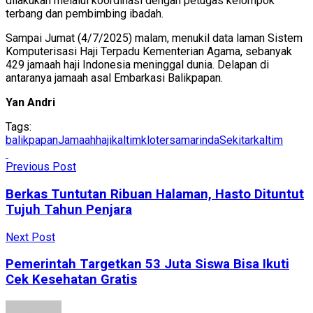
dilakukan melalui koordinasi dengan petugas kelompok
terbang dan pembimbing ibadah.
Sampai Jumat (4/7/2025) malam, menukil data laman Sistem
Komputerisasi Haji Terpadu Kementerian Agama, sebanyak
429 jamaah haji Indonesia meninggal dunia. Delapan di
antaranya jamaah asal Embarkasi Balikpapan.
Yan Andri
Tags:
balikpapan
Jamaahhaji
kaltim
kloter
samarinda
Sekitarkaltim
Previous Post
Berkas Tuntutan Ribuan Halaman, Hasto Dituntut
Tujuh Tahun Penjara
Next Post
Pemerintah Targetkan 53 Juta Siswa Bisa Ikuti
Cek Kesehatan Gratis