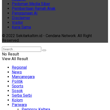
Pedoman Media Siber
Pemberitaan Ramah Anak
Penggunaan AI
Disclaimer
Visitor
Kerja Sama
© 2022 Sekitarkaltim.id - Cendana Network. All Right
Reserved.
No Result
View All Result
Regional
News
Mancanegara
Politik
Sports
Sosok
Serba Serbi
Kolom
Pariwara
Pemprov Kaltara