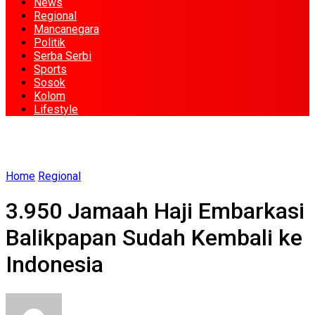
News
Regional
Mancanegara
Politik
Serba Serbi
Sports
Sosok
Kolom
Lifestyle
Home
Regional
3.950 Jamaah Haji Embarkasi
Balikpapan Sudah Kembali ke
Indonesia