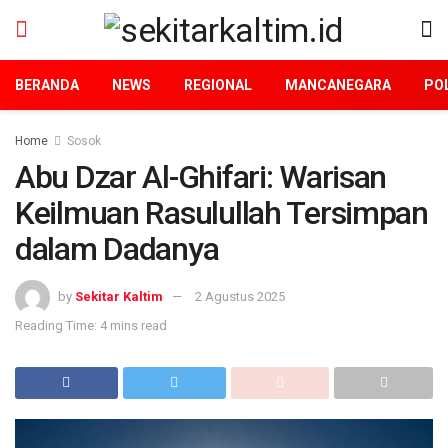
BERANDA
NEWS
REGIONAL
MANCANEGARA
POL
Home
Sosok
Abu Dzar Al-Ghifari: Warisan
Keilmuan Rasulullah Tersimpan
dalam Dadanya
by
Sekitar Kaltim
2 Agustus 2025
Reading Time: 4 mins read