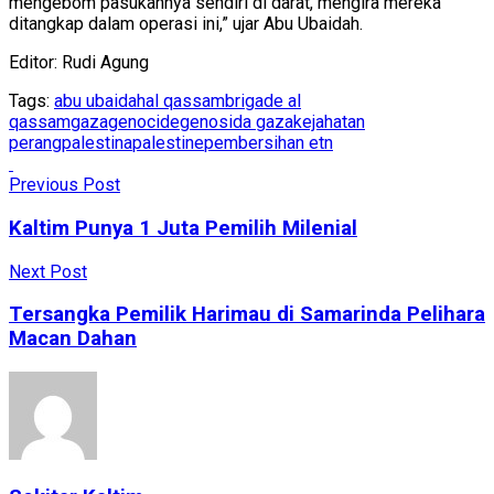
mengebom pasukannya sendiri di darat, mengira mereka
ditangkap dalam operasi ini,” ujar Abu Ubaidah.
Editor: Rudi Agung
Tags:
abu ubaidah
al qassam
brigade al
qassam
gaza
genocide
genosida gaza
kejahatan
perang
palestina
palestine
pembersihan etn
Previous Post
Kaltim Punya 1 Juta Pemilih Milenial
Next Post
Tersangka Pemilik Harimau di Samarinda Pelihara
Macan Dahan