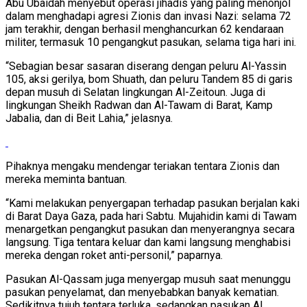
Abu Ubaidah menyebut operasi jihadis yang paling menonjol
dalam menghadapi agresi Zionis dan invasi Nazi: selama 72
jam terakhir, dengan berhasil menghancurkan 62 kendaraan
militer, termasuk 10 pengangkut pasukan, selama tiga hari ini.
“Sebagian besar sasaran diserang dengan peluru Al-Yassin
105, aksi gerilya, bom Shuath, dan peluru Tandem 85 di garis
depan musuh di Selatan lingkungan Al-Zeitoun. Juga di
lingkungan Sheikh Radwan dan Al-Tawam di Barat, Kamp
Jabalia, dan di Beit Lahia,” jelasnya.
Pihaknya mengaku mendengar teriakan tentara Zionis dan
mereka meminta bantuan.
“Kami melakukan penyergapan terhadap pasukan berjalan kaki
di Barat Daya Gaza, pada hari Sabtu. Mujahidin kami di Tawam
menargetkan pengangkut pasukan dan menyerangnya secara
langsung. Tiga tentara keluar dan kami langsung menghabisi
mereka dengan roket anti-personil,” paparnya.
Pasukan Al-Qassam juga menyergap musuh saat menunggu
pasukan penyelamat, dan menyebabkan banyak kematian.
Sedikitnya tujuh tentara terluka, sedangkan pasukan Al