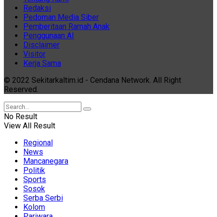
Redaksi
Pedoman Media Siber
Pemberitaan Ramah Anak
Penggunaan AI
Disclaimer
Visitor
Kerja Sama
© 2022 Sekitarkaltim.id - Cendana Network. All Right
Reserved.
No Result
View All Result
Regional
News
Mancanegara
Politik
Sports
Sosok
Serba Serbi
Kolom
Pariwara