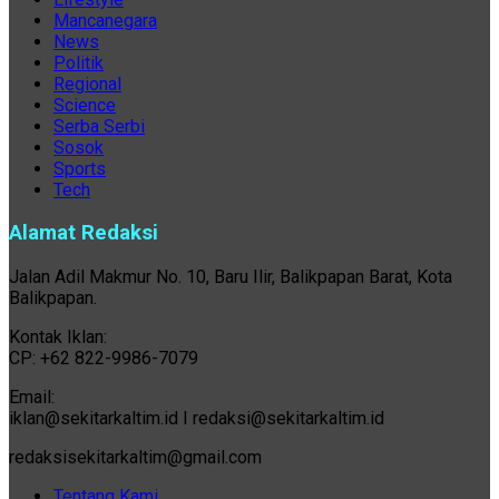
Mancanegara
News
Politik
Regional
Science
Serba Serbi
Sosok
Sports
Tech
Alamat Redaksi
Jalan Adil Makmur No. 10, Baru Ilir, Balikpapan Barat, Kota
Balikpapan.
Kontak Iklan:
CP: +62 822-9986-7079
Email:
iklan@sekitarkaltim.id I redaksi@sekitarkaltim.id
redaksisekitarkaltim@gmail.com
Tentang Kami