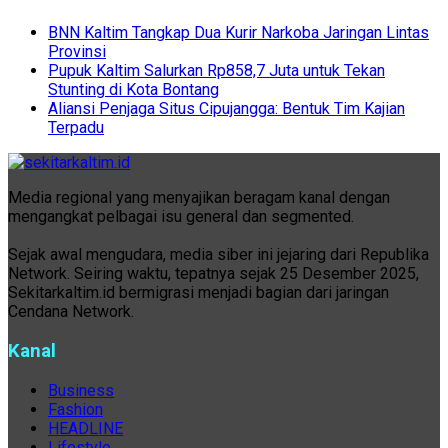
BNN Kaltim Tangkap Dua Kurir Narkoba Jaringan Lintas
Provinsi
Pupuk Kaltim Salurkan Rp858,7 Juta untuk Tekan
Stunting di Kota Bontang
Aliansi Penjaga Situs Cipujangga: Bentuk Tim Kajian
Terpadu
Media regional yang menyajikan beragam kanal dengan
mengangkat pelbagai isu general dan segmented.
Sejak awal mengudara, media siber ini jejaring dari Republika
Network. Seiring waktu, tepatnya sejak 25 Desember 2025,
Sekitarkaltim.id bermigrasi menjadi bagian dari jaringan
Cendana Network.
Kanal
Business
Fashion
HEADLINE
Lifestyle