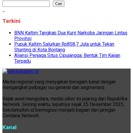
Cari
Terkini
BNN Kaltim Tangkap Dua Kurir Narkoba Jaringan Lintas
Provinsi
Pupuk Kaltim Salurkan Rp858,7 Juta untuk Tekan
Stunting di Kota Bontang
Aliansi Penjaga Situs Cipujangga: Bentuk Tim Kajian
Terpadu
Media regional yang menyajikan beragam kanal dengan
mengangkat pelbagai isu general dan segmented.
Sejak awal mengudara, media siber ini jejaring dari Republika
Network. Seiring waktu, tepatnya sejak 25 Desember 2025,
Sekitarkaltim.id bermigrasi menjadi bagian dari jaringan
Cendana Network.
Kanal