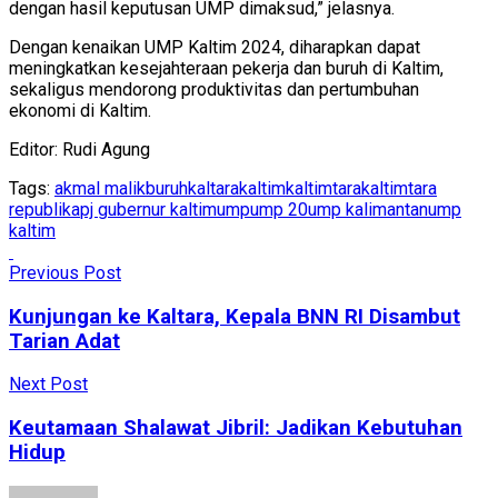
dengan hasil keputusan UMP dimaksud,” jelasnya.
Dengan kenaikan UMP Kaltim 2024, diharapkan dapat
meningkatkan kesejahteraan pekerja dan buruh di Kaltim,
sekaligus mendorong produktivitas dan pertumbuhan
ekonomi di Kaltim.
Editor: Rudi Agung
Tags:
akmal malik
buruh
kaltara
kaltim
kaltimtara
kaltimtara
republika
pj gubernur kaltim
ump
ump 20
ump kalimantan
ump
kaltim
Previous Post
Kunjungan ke Kaltara, Kepala BNN RI Disambut
Tarian Adat
Next Post
Keutamaan Shalawat Jibril: Jadikan Kebutuhan
Hidup