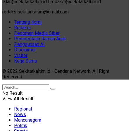
iklan@sekitarkaltim.id I redaksi@sekitarkaltim.id
redaksisekitarkaltim@gmail.com
Tentang Kami
Redaksi
Pedoman Media Siber
Pemberitaan Ramah Anak
Penggunaan AI
Disclaimer
Visitor
Kerja Sama
© 2022 Sekitarkaltim.id - Cendana Network. All Right
Reserved.
No Result
View All Result
Regional
News
Mancanegara
Politik