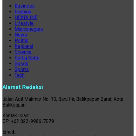
Business
Fashion
HEADLINE
Lifestyle
Mancanegara
News
Politik
Regional
Science
Serba Serbi
Sosok
Sports
Tech
Alamat Redaksi
Jalan Adil Makmur No. 10, Baru Ilir, Balikpapan Barat, Kota
Balikpapan.
Kontak Iklan:
CP: +62 822-9986-7079
Email: