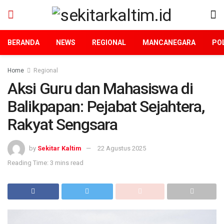
BERANDA
NEWS
REGIONAL
MANCANEGARA
POL
Home
Regional
Aksi Guru dan Mahasiswa di
Balikpapan: Pejabat Sejahtera,
Rakyat Sengsara
by
Sekitar Kaltim
22 Agustus 2025
Reading Time: 3 mins read