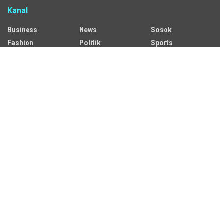
Kanal
Business
News
Sosok
Fashion
Politik
Sports
HEADLINE
Regional
Tech
Lifestyle
Science
Mancanegara
Serba Serbi
Alamat Redaksi
Jalan Adil Makmur No. 10, Baru Ilir, Balikpapan Barat, Kota
Balikpapan.
Kontak Iklan:
CP: +62 822-9986-7079
Email:
iklan@sekitarkaltim.id I redaksi@sekitarkaltim.id
redaksisekitarkaltim@gmail.com