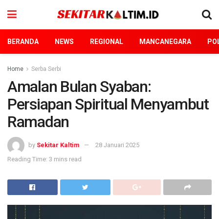
BERANDA
NEWS
REGIONAL
MANCANEGARA
POL
Home
Serba Serbi
Amalan Bulan Syaban:
Persiapan Spiritual Menyambut
Ramadan
by
Sekitar Kaltim
28 Januari 2025
Reading Time: 3 mins read