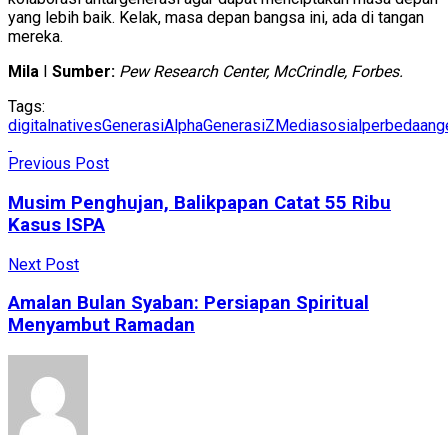
yang lebih baik. Kelak, masa depan bangsa ini, ada di tangan
mereka.
Mila
I
Sumber:
Pew Research Center, McCrindle, Forbes.
Tags:
digitalnatives
GenerasiAlpha
GenerasiZ
Mediasosial
perbedaang
Previous Post
Musim Penghujan, Balikpapan Catat 55 Ribu
Kasus ISPA
Next Post
Amalan Bulan Syaban: Persiapan Spiritual
Menyambut Ramadan