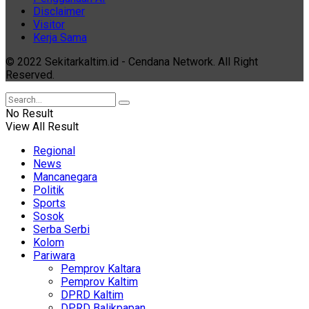
Disclaimer
Visitor
Kerja Sama
© 2022 Sekitarkaltim.id - Cendana Network. All Right
Reserved.
No Result
View All Result
Regional
News
Mancanegara
Politik
Sports
Sosok
Serba Serbi
Kolom
Pariwara
Pemprov Kaltara
Pemprov Kaltim
DPRD Kaltim
DPRD Balikpapan