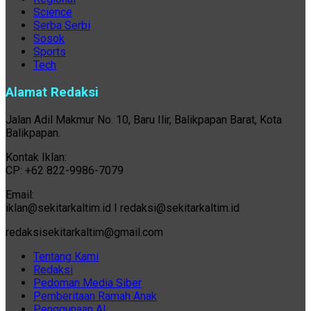
Science
Serba Serbi
Sosok
Sports
Tech
Alamat Redaksi
Jalan Adil Makmur No. 10, Baru Ilir, Balikpapan Barat, Kota
Balikpapan.
Kontak Iklan:
CP: +62 822-9986-7079
Email:
iklan@sekitarkaltim.id I redaksi@sekitarkaltim.id
redaksisekitarkaltim@gmail.com
Tentang Kami
Redaksi
Pedoman Media Siber
Pemberitaan Ramah Anak
Penggunaan AI