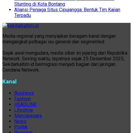
Stunting di Kota Bontang
Aliansi Penjaga Situs Cipujangga: Bentuk Tim Kajian
Terpadu
Media regional yang menyajikan beragam kanal dengan
mengangkat pelbagai isu general dan segmented.
Sejak awal mengudara, media siber ini jejaring dari Republika
Network. Seiring waktu, tepatnya sejak 25 Desember 2025,
Sekitarkaltim.id bermigrasi menjadi bagian dari jaringan
Cendana Network.
Kanal
Business
Fashion
HEADLINE
Lifestyle
Mancanegara
News
Politik
Regional