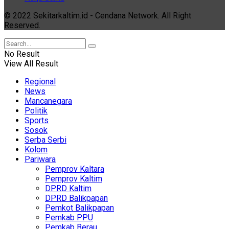
© 2022 Sekitarkaltim.id - Cendana Network. All Right
Reserved.
No Result
View All Result
Regional
News
Mancanegara
Politik
Sports
Sosok
Serba Serbi
Kolom
Pariwara
Pemprov Kaltara
Pemprov Kaltim
DPRD Kaltim
DPRD Balikpapan
Pemkot Balikpapan
Pemkab PPU
Pemkab Berau