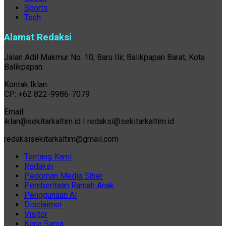
Sports
Tech
Alamat Redaksi
Jalan Adil Makmur No. 10, Baru Ilir, Balikpapan Barat, Kota
Balikpapan.
Kontak Iklan:
CP: +62 822-9986-7079
Email:
iklan@sekitarkaltim.id I redaksi@sekitarkaltim.id
redaksisekitarkaltim@gmail.com
Tentang Kami
Redaksi
Pedoman Media Siber
Pemberitaan Ramah Anak
Penggunaan AI
Disclaimer
Visitor
Kerja Sama