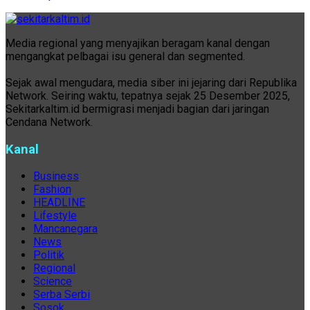
Media regional yang menyajikan beragam kanal dengan
mengangkat pelbagai isu general dan segmented.
Sejak awal mengudara, media siber ini jejaring dari Republika
Network. Seiring waktu, tepatnya sejak 25 Desember 2025,
Sekitarkaltim.id bermigrasi menjadi bagian dari jaringan
Cendana Network.
Kanal
Business
Fashion
HEADLINE
Lifestyle
Mancanegara
News
Politik
Regional
Science
Serba Serbi
Sosok