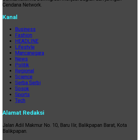
Cendana Network.
Kanal
Business
Fashion
HEADLINE
Lifestyle
Mancanegara
News
Politik
Regional
Science
Serba Serbi
Sosok
Sports
Tech
Alamat Redaksi
Jalan Adil Makmur No. 10, Baru Ilir, Balikpapan Barat, Kota
Balikpapan.