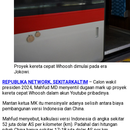
Proyek kereta cepat Whoosh dimulai pada era
Jokowi.
REPUBLIKA NETWORK, SEKITARKALTIM
– Calon wakil
presiden 2024, Mahfud MD menyentil dugaan mark up proyek
kereta cepat Whoosh dalam akun Youtube pribadinya.
Mantan ketua MK itu mensinyalir adanya selisih antara biaya
pembangunan versi Indonesia dan China.
Mahfud menyebut, kalkulasi versi Indonesia di angka sekitar
52 juta dolar AS per kilometer (km). Padahal dari hitungan
pihak China hanya sekitar 17-18 juta dolar AS per km.