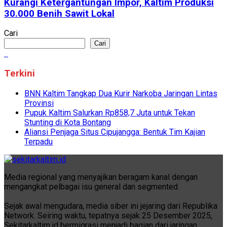
Kurangi Ketergantungan Impor, Kaltim Produksi
30.000 Benih Sawit Lokal
Cari
Cari
Terkini
BNN Kaltim Tangkap Dua Kurir Narkoba Jaringan Lintas
Provinsi
Pupuk Kaltim Salurkan Rp858,7 Juta untuk Tekan
Stunting di Kota Bontang
Aliansi Penjaga Situs Cipujangga: Bentuk Tim Kajian
Terpadu
Media regional yang menyajikan beragam kanal dengan
mengangkat pelbagai isu general dan segmented.
Sejak awal mengudara, media siber ini jejaring dari Republika
Network. Seiring waktu, tepatnya sejak 25 Desember 2025,
Sekitarkaltim.id bermigrasi menjadi bagian dari jaringan