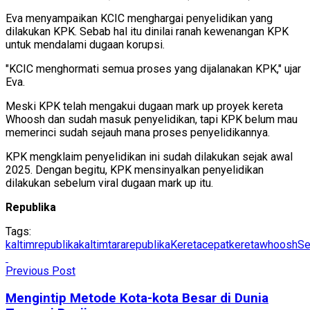
Eva menyampaikan KCIC menghargai penyelidikan yang
dilakukan KPK. Sebab hal itu dinilai ranah kewenangan KPK
untuk mendalami dugaan korupsi.
"KCIC menghormati semua proses yang dijalanakan KPK," ujar
Eva.
Meski KPK telah mengakui dugaan mark up proyek kereta
Whoosh dan sudah masuk penyelidikan, tapi KPK belum mau
memerinci sudah sejauh mana proses penyelidikannya.
KPK mengklaim penyelidikan ini sudah dilakukan sejak awal
2025. Dengan begitu, KPK mensinyalkan penyelidikan
dilakukan sebelum viral dugaan mark up itu.
Republika
Tags:
kaltimrepublika
kaltimtararepublika
Keretacepat
keretawhoosh
Se
Previous Post
Mengintip Metode Kota-kota Besar di Dunia