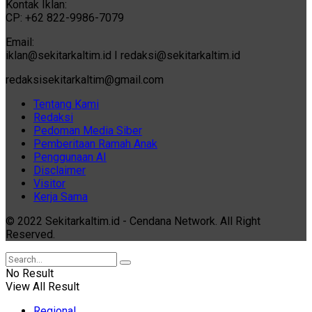
Kontak Iklan:
CP: +62 822-9986-7079
Email:
iklan@sekitarkaltim.id I redaksi@sekitarkaltim.id
redaksisekitarkaltim@gmail.com
Tentang Kami
Redaksi
Pedoman Media Siber
Pemberitaan Ramah Anak
Penggunaan AI
Disclaimer
Visitor
Kerja Sama
© 2022 Sekitarkaltim.id - Cendana Network. All Right
Reserved.
No Result
View All Result
Regional