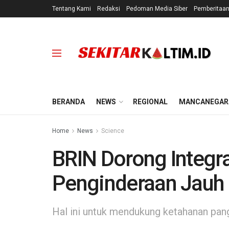
Tentang Kami
Redaksi
Pedoman Media Siber
Pemberitaa
BERANDA
NEWS
REGIONAL
MANCANEGAR
Home
News
Science
BRIN Dorong Integra
Penginderaan Jauh 
Hal ini untuk mendukung ketahanan pang