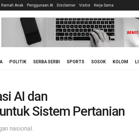
n Ramah Anak
Penggunaan AI
Disclaimer
Visitor
Kerja Sama
A
POLITIK
SERBA SERBI
SPORTS
SOSOK
KOLOM
L
si AI dan
untuk Sistem Pertanian
an nasional.