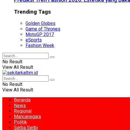
Prediksi Tren Fashion 2026: Estetika yang Bak
Trending Tags
Golden Globes
Game of Thrones
MotoGP 2017
eSports
Fashion Week
No Result
View All Result
No Result
View All Result
Beranda
News
Regional
Mancanegara
Politik
Serba Serbi