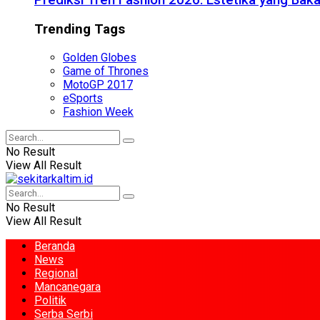
Prediksi Tren Fashion 2026: Estetika yang Bak
Trending Tags
Golden Globes
Game of Thrones
MotoGP 2017
eSports
Fashion Week
No Result
View All Result
No Result
View All Result
Beranda
News
Regional
Mancanegara
Politik
Serba Serbi