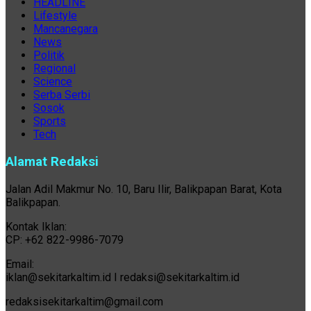
HEADLINE
Lifestyle
Mancanegara
News
Politik
Regional
Science
Serba Serbi
Sosok
Sports
Tech
Alamat Redaksi
Jalan Adil Makmur No. 10, Baru Ilir, Balikpapan Barat, Kota
Balikpapan.
Kontak Iklan:
CP: +62 822-9986-7079
Email:
iklan@sekitarkaltim.id I redaksi@sekitarkaltim.id
redaksisekitarkaltim@gmail.com