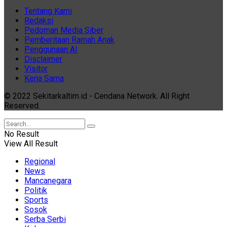
Tentang Kami
Redaksi
Pedoman Media Siber
Pemberitaan Ramah Anak
Penggunaan AI
Disclaimer
Visitor
Kerja Sama
© 2022 Sekitarkaltim.id - Cendana Network. All Right
Reserved.
No Result
View All Result
Regional
News
Mancanegara
Politik
Sports
Sosok
Serba Serbi