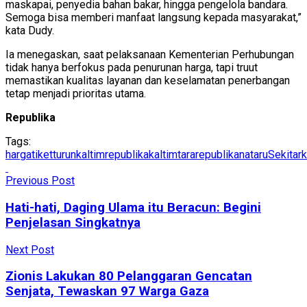
maskapai, penyedia bahan bakar, hingga pengelola bandara.
Semoga bisa memberi manfaat langsung kepada masyarakat,”
kata Dudy.
Ia menegaskan, saat pelaksanaan Kementerian Perhubungan
tidak hanya berfokus pada penurunan harga, tapi truut
memastikan kualitas layanan dan keselamatan penerbangan
tetap menjadi prioritas utama.
Republika
Tags:
hargatiketturun
kaltimrepublika
kaltimtararepublika
nataru
Sekitark
Previous Post
Hati-hati, Daging Ulama itu Beracun: Begini
Penjelasan Singkatnya
Next Post
Zionis Lakukan 80 Pelanggaran Gencatan
Senjata, Tewaskan 97 Warga Gaza