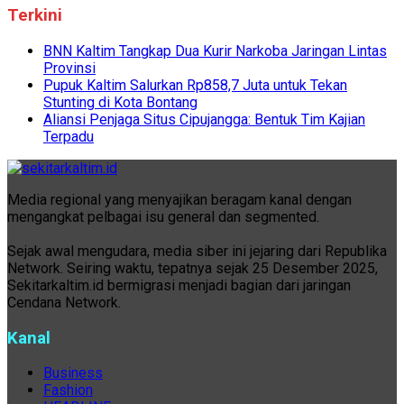
Terkini
BNN Kaltim Tangkap Dua Kurir Narkoba Jaringan Lintas
Provinsi
Pupuk Kaltim Salurkan Rp858,7 Juta untuk Tekan
Stunting di Kota Bontang
Aliansi Penjaga Situs Cipujangga: Bentuk Tim Kajian
Terpadu
Media regional yang menyajikan beragam kanal dengan
mengangkat pelbagai isu general dan segmented.
Sejak awal mengudara, media siber ini jejaring dari Republika
Network. Seiring waktu, tepatnya sejak 25 Desember 2025,
Sekitarkaltim.id bermigrasi menjadi bagian dari jaringan
Cendana Network.
Kanal
Business
Fashion