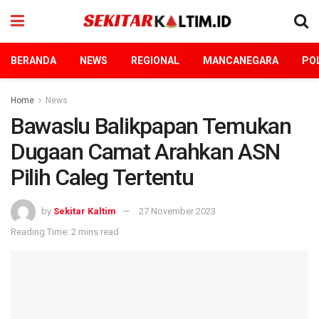
BERANDA
NEWS
REGIONAL
MANCANEGARA
POL
Home
News
Bawaslu Balikpapan Temukan
Dugaan Camat Arahkan ASN
Pilih Caleg Tertentu
by
Sekitar Kaltim
27 November 2023
Reading Time: 2 mins read