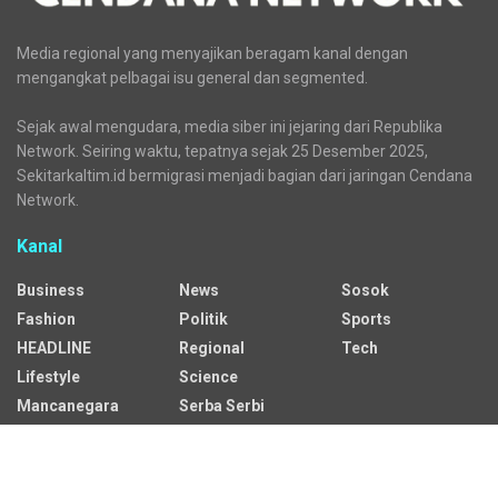
Media regional yang menyajikan beragam kanal dengan
mengangkat pelbagai isu general dan segmented.
Sejak awal mengudara, media siber ini jejaring dari Republika
Network. Seiring waktu, tepatnya sejak 25 Desember 2025,
Sekitarkaltim.id bermigrasi menjadi bagian dari jaringan Cendana
Network.
Kanal
Business
News
Sosok
Fashion
Politik
Sports
HEADLINE
Regional
Tech
Lifestyle
Science
Mancanegara
Serba Serbi
Alamat Redaksi