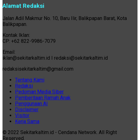
Alamat Redaksi
Jalan Adil Makmur No. 10, Baru Ilir, Balikpapan Barat, Kota
Balikpapan.
Kontak Iklan:
CP: +62 822-9986-7079
Email:
iklan@sekitarkaltim.id I redaksi@sekitarkaltim.id
redaksisekitarkaltim@gmail.com
Tentang Kami
Redaksi
Pedoman Media Siber
Pemberitaan Ramah Anak
Penggunaan AI
Disclaimer
Visitor
Kerja Sama
© 2022 Sekitarkaltim.id - Cendana Network. All Right
Reserved.