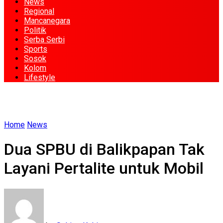
News
Regional
Mancanegara
Politik
Serba Serbi
Sports
Sosok
Kolom
Lifestyle
Home
News
Dua SPBU di Balikpapan Tak
Layani Pertalite untuk Mobil