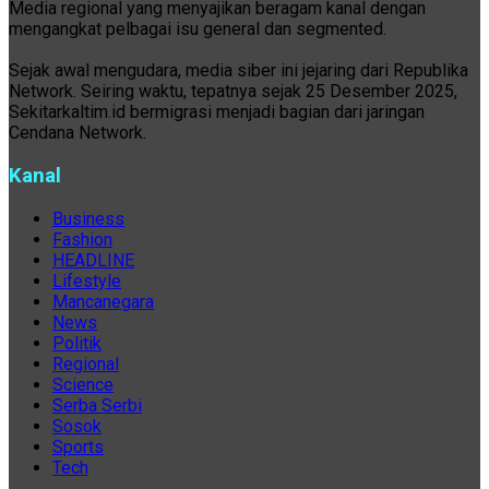
Media regional yang menyajikan beragam kanal dengan
mengangkat pelbagai isu general dan segmented.
Sejak awal mengudara, media siber ini jejaring dari Republika
Network. Seiring waktu, tepatnya sejak 25 Desember 2025,
Sekitarkaltim.id bermigrasi menjadi bagian dari jaringan
Cendana Network.
Kanal
Business
Fashion
HEADLINE
Lifestyle
Mancanegara
News
Politik
Regional
Science
Serba Serbi
Sosok
Sports
Tech