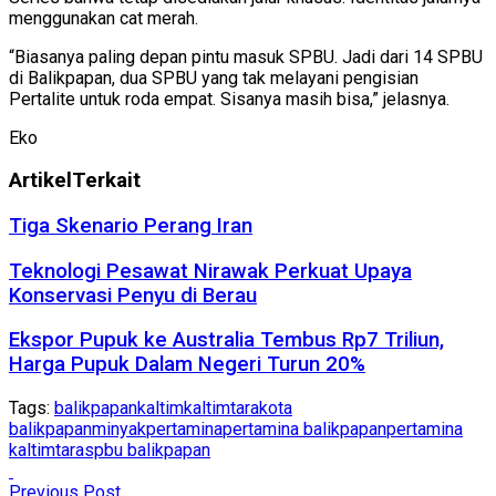
menggunakan cat merah.
“Biasanya paling depan pintu masuk SPBU. Jadi dari 14 SPBU
di Balikpapan, dua SPBU yang tak melayani pengisian
Pertalite untuk roda empat. Sisanya masih bisa,” jelasnya.
Eko
Artikel
Terkait
Tiga Skenario Perang Iran
Teknologi Pesawat Nirawak Perkuat Upaya
Konservasi Penyu di Berau
Ekspor Pupuk ke Australia Tembus Rp7 Triliun,
Harga Pupuk Dalam Negeri Turun 20%
Tags:
balikpapan
kaltim
kaltimtara
kota
balikpapan
minyak
pertamina
pertamina balikpapan
pertamina
kaltimtara
spbu balikpapan
Previous Post