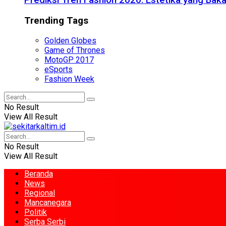
Prediksi Tren Fashion 2026: Estetika yang Bak
Trending Tags
Golden Globes
Game of Thrones
MotoGP 2017
eSports
Fashion Week
No Result
View All Result
No Result
View All Result
Beranda
News
Regional
Mancanegara
Politik
Serba Serbi