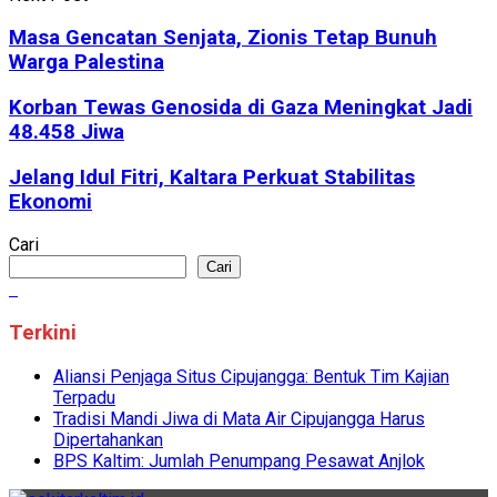
Masa Gencatan Senjata, Zionis Tetap Bunuh
Warga Palestina
Korban Tewas Genosida di Gaza Meningkat Jadi
48.458 Jiwa
Jelang Idul Fitri, Kaltara Perkuat Stabilitas
Ekonomi
Cari
Cari
Terkini
Aliansi Penjaga Situs Cipujangga: Bentuk Tim Kajian
Terpadu
Tradisi Mandi Jiwa di Mata Air Cipujangga Harus
Dipertahankan
BPS Kaltim: Jumlah Penumpang Pesawat Anjlok