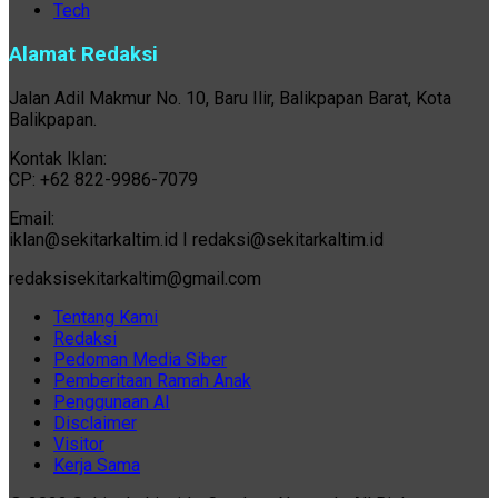
Tech
Alamat Redaksi
Jalan Adil Makmur No. 10, Baru Ilir, Balikpapan Barat, Kota
Balikpapan.
Kontak Iklan:
CP: +62 822-9986-7079
Email:
iklan@sekitarkaltim.id I redaksi@sekitarkaltim.id
redaksisekitarkaltim@gmail.com
Tentang Kami
Redaksi
Pedoman Media Siber
Pemberitaan Ramah Anak
Penggunaan AI
Disclaimer
Visitor
Kerja Sama