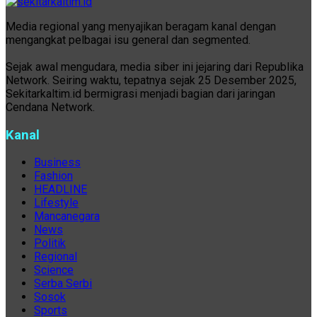
Media regional yang menyajikan beragam kanal dengan
mengangkat pelbagai isu general dan segmented.
Sejak awal mengudara, media siber ini jejaring dari Republika
Network. Seiring waktu, tepatnya sejak 25 Desember 2025,
Sekitarkaltim.id bermigrasi menjadi bagian dari jaringan
Cendana Network.
Kanal
Business
Fashion
HEADLINE
Lifestyle
Mancanegara
News
Politik
Regional
Science
Serba Serbi
Sosok
Sports