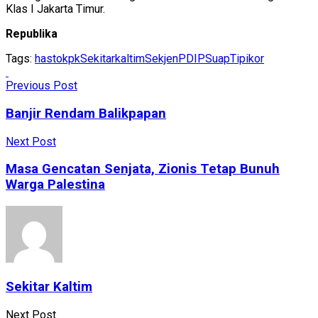
Klas I Jakarta Timur.
Republika
Tags:
hasto
kpk
Sekitarkaltim
SekjenPDIP
Suap
Tipikor
Previous Post
Banjir Rendam Balikpapan
Next Post
Masa Gencatan Senjata, Zionis Tetap Bunuh
Warga Palestina
Sekitar Kaltim
Next Post