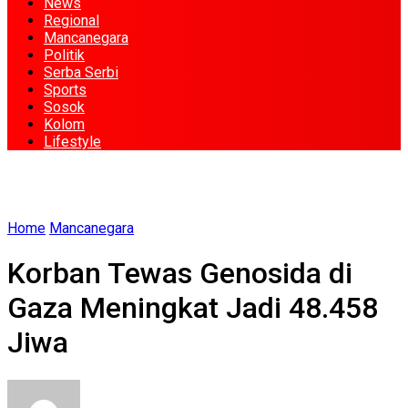
News
Regional
Mancanegara
Politik
Serba Serbi
Sports
Sosok
Kolom
Lifestyle
Home
Mancanegara
Korban Tewas Genosida di
Gaza Meningkat Jadi 48.458
Jiwa