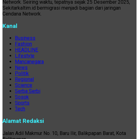
Network. Seiring waktu, tepatnya sejak 25 Desember 2025,
Sekitarkaltim.id bermigrasi menjadi bagian dari jaringan
Cendana Network.
Kanal
Business
Fashion
HEADLINE
Lifestyle
Mancanegara
News
Politik
Regional
Science
Serba Serbi
Sosok
Sports
Tech
Alamat Redaksi
Jalan Adil Makmur No. 10, Baru Ilir, Balikpapan Barat, Kota