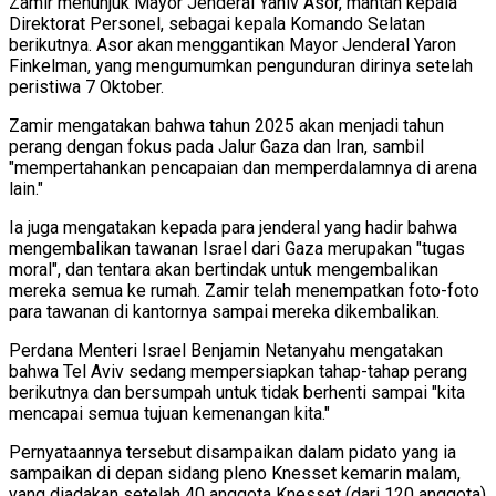
Zamir menunjuk Mayor Jenderal Yaniv Asor, mantan kepala
Direktorat Personel, sebagai kepala Komando Selatan
berikutnya. Asor akan menggantikan Mayor Jenderal Yaron
Finkelman, yang mengumumkan pengunduran dirinya setelah
peristiwa 7 Oktober.
Zamir mengatakan bahwa tahun 2025 akan menjadi tahun
perang dengan fokus pada Jalur Gaza dan Iran, sambil
"mempertahankan pencapaian dan memperdalamnya di arena
lain."
Ia juga mengatakan kepada para jenderal yang hadir bahwa
mengembalikan tawanan Israel dari Gaza merupakan "tugas
moral", dan tentara akan bertindak untuk mengembalikan
mereka semua ke rumah. Zamir telah menempatkan foto-foto
para tawanan di kantornya sampai mereka dikembalikan.
Perdana Menteri Israel Benjamin Netanyahu mengatakan
bahwa Tel Aviv sedang mempersiapkan tahap-tahap perang
berikutnya dan bersumpah untuk tidak berhenti sampai "kita
mencapai semua tujuan kemenangan kita."
Pernyataannya tersebut disampaikan dalam pidato yang ia
sampaikan di depan sidang pleno Knesset kemarin malam,
yang diadakan setelah 40 anggota Knesset (dari 120 anggota)