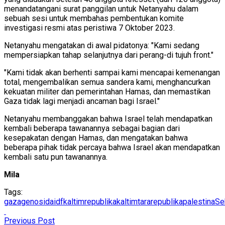
menandatangani surat panggilan untuk Netanyahu dalam
sebuah sesi untuk membahas pembentukan komite
investigasi resmi atas peristiwa 7 Oktober 2023.
Netanyahu mengatakan di awal pidatonya: "Kami sedang
mempersiapkan tahap selanjutnya dari perang-di tujuh front."
"Kami tidak akan berhenti sampai kami mencapai kemenangan
total, mengembalikan semua sandera kami, menghancurkan
kekuatan militer dan pemerintahan Hamas, dan memastikan
Gaza tidak lagi menjadi ancaman bagi Israel."
Netanyahu membanggakan bahwa Israel telah mendapatkan
kembali beberapa tawanannya sebagai bagian dari
kesepakatan dengan Hamas, dan mengatakan bahwa
beberapa pihak tidak percaya bahwa Israel akan mendapatkan
kembali satu pun tawanannya.
Mila
Tags:
gaza
genosida
idf
kaltimrepublika
kaltimtararepublika
palestina
Se
Previous Post