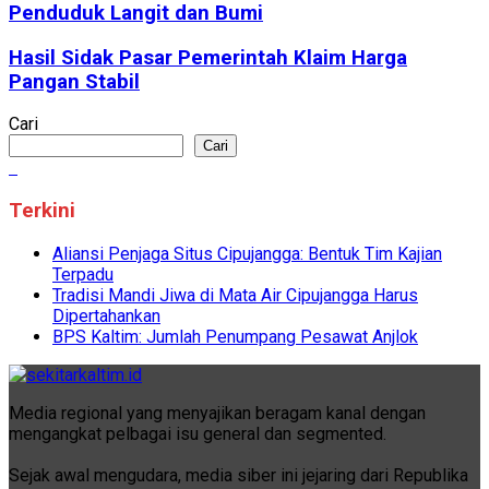
Penduduk Langit dan Bumi
Hasil Sidak Pasar Pemerintah Klaim Harga
Pangan Stabil
Cari
Cari
Terkini
Aliansi Penjaga Situs Cipujangga: Bentuk Tim Kajian
Terpadu
Tradisi Mandi Jiwa di Mata Air Cipujangga Harus
Dipertahankan
BPS Kaltim: Jumlah Penumpang Pesawat Anjlok
Media regional yang menyajikan beragam kanal dengan
mengangkat pelbagai isu general dan segmented.
Sejak awal mengudara, media siber ini jejaring dari Republika