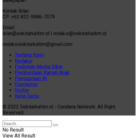
Balikpapan.
Kontak Iklan:
CP: +62 822-9986-7079
Email:
iklan@sekitarkaltim.id I redaksi@sekitarkaltim.id
redaksisekitarkaltim@gmail.com
Tentang Kami
Redaksi
Pedoman Media Siber
Pemberitaan Ramah Anak
Penggunaan AI
Disclaimer
Visitor
Kerja Sama
© 2022 Sekitarkaltim.id - Cendana Network. All Right
Reserved.
No Result
View All Result