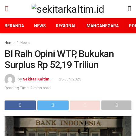
BERANDA
NEWS
REGIONAL
MANCANEGARA
POL
Home
News
BI Raih Opini WTP, Bukukan
Surplus Rp 52,19 Triliun
by
Sekitar Kaltim
26 Juni 2025
Reading Time: 2 mins read