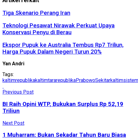
Artikel
Terkait
Tiga Skenario Perang Iran
Teknologi Pesawat Nirawak Perkuat Upaya
Konservasi Penyu di Berau
Ekspor Pupuk ke Australia Tembus Rp7 Triliun,
Harga Pupuk Dalam Negeri Turun 20%
Yan Andri
Tags:
kaltimrepublika
kaltimtararepublika
Prabowo
Sekitarkaltim
siste
Previous Post
BI Raih Opini WTP, Bukukan Surplus Rp 52,19
Triliun
Next Post
1 Muharram: Bukan Sekadar Tahun Baru Biasa