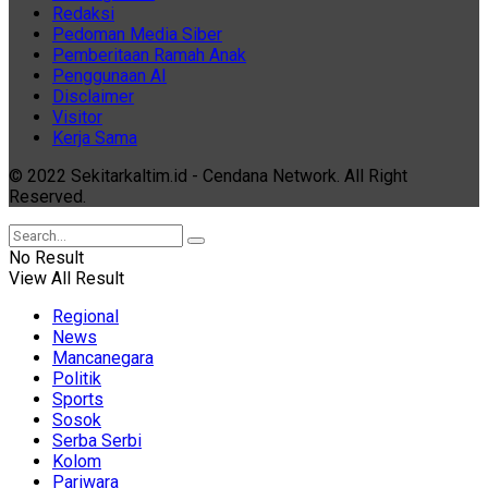
Redaksi
Pedoman Media Siber
Pemberitaan Ramah Anak
Penggunaan AI
Disclaimer
Visitor
Kerja Sama
© 2022 Sekitarkaltim.id - Cendana Network. All Right
Reserved.
No Result
View All Result
Regional
News
Mancanegara
Politik
Sports
Sosok
Serba Serbi
Kolom
Pariwara