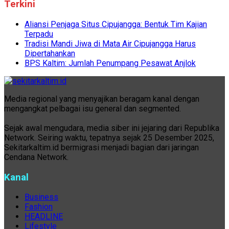
Terkini
Aliansi Penjaga Situs Cipujangga: Bentuk Tim Kajian
Terpadu
Tradisi Mandi Jiwa di Mata Air Cipujangga Harus
Dipertahankan
BPS Kaltim: Jumlah Penumpang Pesawat Anjlok
Media regional yang menyajikan beragam kanal dengan
mengangkat pelbagai isu general dan segmented.
Sejak awal mengudara, media siber ini jejaring dari Republika
Network. Seiring waktu, tepatnya sejak 25 Desember 2025,
Sekitarkaltim.id bermigrasi menjadi bagian dari jaringan
Cendana Network.
Kanal
Business
Fashion
HEADLINE
Lifestyle