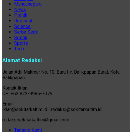
Mancanegara
News
Politik
Regional
Science
Serba Serbi
Sosok
Sports
Tech
Alamat Redaksi
Jalan Adil Makmur No. 10, Baru Ilir, Balikpapan Barat, Kota
Balikpapan.
Kontak Iklan:
CP: +62 822-9986-7079
Email:
iklan@sekitarkaltim.id I redaksi@sekitarkaltim.id
redaksisekitarkaltim@gmail.com
Tentang Kami