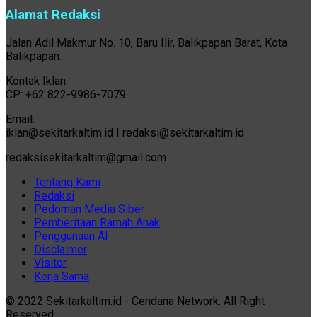
Alamat Redaksi
Jalan Adil Makmur No. 10, Baru Ilir, Balikpapan Barat, Kota
Balikpapan.
Kontak Iklan:
CP: +62 822-9986-7079
Email:
iklan@sekitarkaltim.id I redaksi@sekitarkaltim.id
redaksisekitarkaltim@gmail.com
Tentang Kami
Redaksi
Pedoman Media Siber
Pemberitaan Ramah Anak
Penggunaan AI
Disclaimer
Visitor
Kerja Sama
© 2022 Sekitarkaltim.id - Cendana Network. All Right
Reserved.