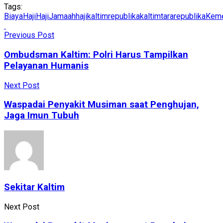
Tags:
BiayaHaji
Haji
Jamaahhaji
kaltimrepublika
kaltimtararepublika
Keme
Previous Post
Ombudsman Kaltim: Polri Harus Tampilkan
Pelayanan Humanis
Next Post
Waspadai Penyakit Musiman saat Penghujan,
Jaga Imun Tubuh
Sekitar Kaltim
Next Post