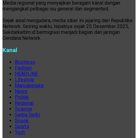
Media regional yang menyajikan beragam kanal dengan
mengangkat pelbagai isu general dan segmented.
Sejak awal mengudara, media siber ini jejaring dari Republika
Network. Seiring waktu, tepatnya sejak 25 Desember 2025,
Sekitarkaltim.id bermigrasi menjadi bagian dari jaringan
Cendana Network.
Kanal
Business
Fashion
HEADLINE
Lifestyle
Mancanegara
News
Politik
Regional
Science
Serba Serbi
Sosok
Sports
Tech