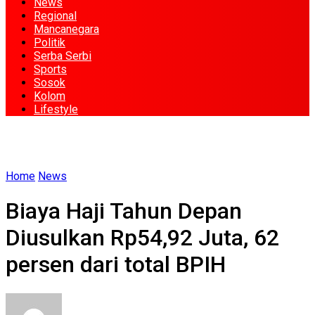
News
Regional
Mancanegara
Politik
Serba Serbi
Sports
Sosok
Kolom
Lifestyle
Home
News
Biaya Haji Tahun Depan
Diusulkan Rp54,92 Juta, 62
persen dari total BPIH