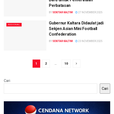
Perbatasan
BY
SEKITAR KALTIM
27 NOVEMBER 2025
Gubernur Kaltara Didaulat jadi
REGIONAL
Sekjen Asian Mini Football
Confederation
BY
SEKITAR KALTIM
23 NOVEMBER 2025
1
2
…
10
Cari
Cari