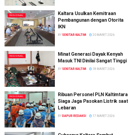
Kaltara Usulkan Kemitraan
REGIONAL
Pembangunan dengan Otorita
IKN
BY
SEKITAR KALTIM
20 MARET 2026
Minat Generasi Dayak Kenyah
REGIONAL
Masuk TNI Dinilai Sangat Tinggi
BY
SEKITAR KALTIM
18 MARET 2026
Ribuan Personel PLN Kaltimtara
REGIONAL
Siaga Jaga Pasokan Listrik saat
Lebaran
BY
DAPUR REDAKSI
17 MARET 2026