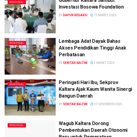
Gubernur Kaltara Sambut
REGIONAL
Investasi Bosowa Foundation
BY
DAPUR REDAKSI
15 MARET 2026
Lembaga Adat Dayak Bahas
REGIONAL
Akses Pendidikan Tinggi Anak
Perbatasan
BY
SEKITAR KALTIM
7 MARET 2026
Peringati Hari Ibu, Sekprov
REGIONAL
Kaltara Ajak Kaum Wanita Sinergi
Bangun Daerah
BY
SEKITAR KALTIM
27 DESEMBER 2025
Wagub Kaltara Dorong
REGIONAL
Pembentukan Daerah Otonomi
Baru untuk Pemerataan