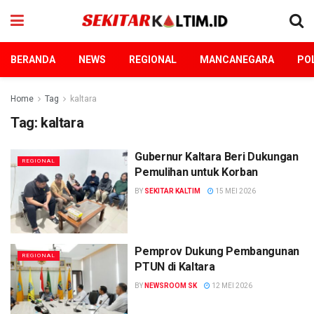
BERANDA
NEWS
REGIONAL
MANCANEGARA
POL
Home
Tag
kaltara
Tag:
kaltara
Gubernur Kaltara Beri Dukungan
REGIONAL
Pemulihan untuk Korban
BY
SEKITAR KALTIM
15 MEI 2026
Pemprov Dukung Pembangunan
REGIONAL
PTUN di Kaltara
BY
NEWSROOM SK
12 MEI 2026