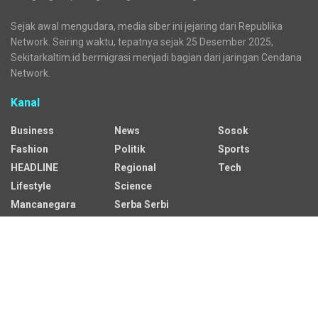
Sejak awal mengudara, media siber ini jejaring dari Republika
Network. Seiring waktu, tepatnya sejak 25 Desember 2025,
Sekitarkaltim.id bermigrasi menjadi bagian dari jaringan Cendana
Network.
Kanal
Business
News
Sosok
Fashion
Politik
Sports
HEADLINE
Regional
Tech
Lifestyle
Science
Mancanegara
Serba Serbi
Alamat Redaksi
Jalan Adil Makmur No. 10, Baru Ilir, Balikpapan Barat, Kota
Balikpapan.
Kontak Iklan: