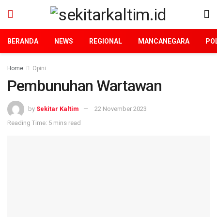
BERANDA
NEWS
REGIONAL
MANCANEGARA
POL
Home
Opini
Pembunuhan Wartawan
by
Sekitar Kaltim
22 November 2023
Reading Time: 5 mins read