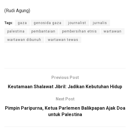
(Rudi Agung)
Tags:
gaza
genosida gaza
journalist
jurnalis
palestina
pembantaian
pembersihan etnis
wartawan
wartawan dibunuh
wartawan tewas
Previous Post
Keutamaan Shalawat Jibril: Jadikan Kebutuhan Hidup
Next Post
Pimpin Paripurna, Ketua Parlemen Balikpapan Ajak Doa
untuk Palestina