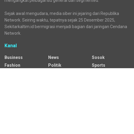
mengangkat pelbagai isu general dan segmented.
Sejak awal mengudara, media siber ini jejaring dari Republika
Network. Seiring waktu, tepatnya sejak 25 Desember 2025,
Sekitarkaltim.id bermigrasi menjadi bagian dari jaringan Cendana
Network.
Kanal
Business
News
Sosok
Fashion
Politik
Sports
HEADLINE
Regional
Tech
Lifestyle
Science
Mancanegara
Serba Serbi
Alamat Redaksi
Jalan Adil Makmur No. 10, Baru Ilir, Balikpapan Barat, Kota
Balikpapan.
Kontak Iklan: