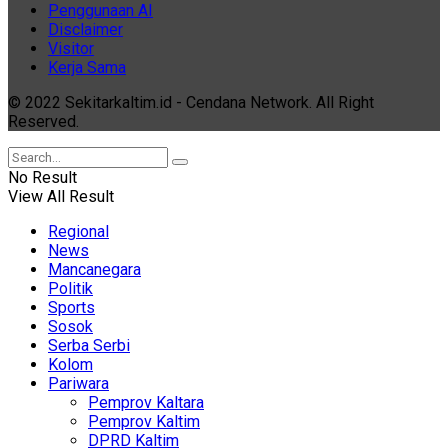
Penggunaan AI
Disclaimer
Visitor
Kerja Sama
© 2022 Sekitarkaltim.id - Cendana Network. All Right
Reserved.
No Result
View All Result
Regional
News
Mancanegara
Politik
Sports
Sosok
Serba Serbi
Kolom
Pariwara
Pemprov Kaltara
Pemprov Kaltim
DPRD Kaltim