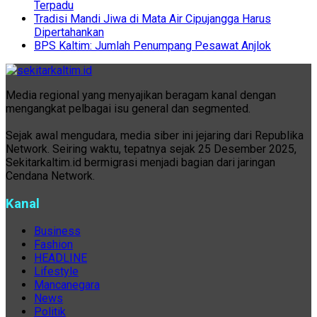
Terpadu
Tradisi Mandi Jiwa di Mata Air Cipujangga Harus
Dipertahankan
BPS Kaltim: Jumlah Penumpang Pesawat Anjlok
Media regional yang menyajikan beragam kanal dengan
mengangkat pelbagai isu general dan segmented.
Sejak awal mengudara, media siber ini jejaring dari Republika
Network. Seiring waktu, tepatnya sejak 25 Desember 2025,
Sekitarkaltim.id bermigrasi menjadi bagian dari jaringan
Cendana Network.
Kanal
Business
Fashion
HEADLINE
Lifestyle
Mancanegara
News
Politik