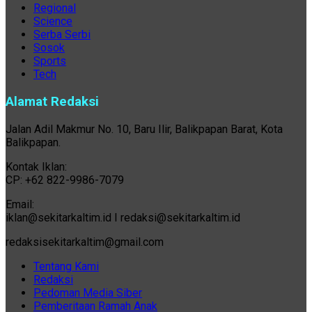
Regional
Science
Serba Serbi
Sosok
Sports
Tech
Alamat Redaksi
Jalan Adil Makmur No. 10, Baru Ilir, Balikpapan Barat, Kota
Balikpapan.
Kontak Iklan:
CP: +62 822-9986-7079
Email:
iklan@sekitarkaltim.id I redaksi@sekitarkaltim.id
redaksisekitarkaltim@gmail.com
Tentang Kami
Redaksi
Pedoman Media Siber
Pemberitaan Ramah Anak