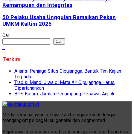
Kemampuan dan Integritas
50 Pelaku Usaha Unggulan Ramaikan Pekan
UMKM Kaltim 2025
Cari
Cari
Terkini
Aliansi Penjaga Situs Cipujangga: Bentuk Tim Kajian
Terpadu
Tradisi Mandi Jiwa di Mata Air Cipujangga Harus
Dipertahankan
BPS Kaltim: Jumlah Penumpang Pesawat Anjlok
Media regional yang menyajikan beragam kanal dengan
mengangkat pelbagai isu general dan segmented.
Sejak awal mengudara, media siber ini jejaring dari Republika