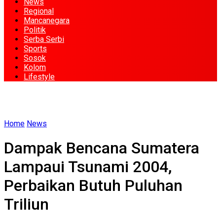
News
Regional
Mancanegara
Politik
Serba Serbi
Sports
Sosok
Kolom
Lifestyle
Home
News
Dampak Bencana Sumatera
Lampaui Tsunami 2004,
Perbaikan Butuh Puluhan
Triliun