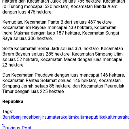
hektare dan Kecamatan Julok seluas 785 hektare. Kecamatan
Idi Tunong mencapai 520 hektare, Kecamatan Banda Alam
dengan luas 476 hektare.
Kemudian, Kecamatan Pante Bidari seluas 467 hektare,
Kecamatan Idi Rayeuk mencapai 439 hektare, Kecamatan
Indra Makmur dengan luas 187 hektare, Kecamatan Sungai
Raya seluas 306 hektare,
Serta Kecamatan Serba Jadi seluas 326 hektare, Kecamatan
Birem Bayeun seluas 285 hektare, Kecamatan Simpang Ulim
seluas 52 hektare, Kecamatan Madat dengan luas mencapai
22 hektare.
Dan Kecamatan Peudawa dengan luas mencapai 146 hektare,
Kecamatan Rantau Selamat seluas 146 hektare, Kecamatan
Simpang Jernih seluas 85 hektare, dan Kecamatan Peureulak
Timur dengan luas 225 hektare.
Republika
Tags:
Banjir
banjiraceh
banjirsumatera
kaltim
kaltimrepublika
kaltimtara
ka
Previous Post