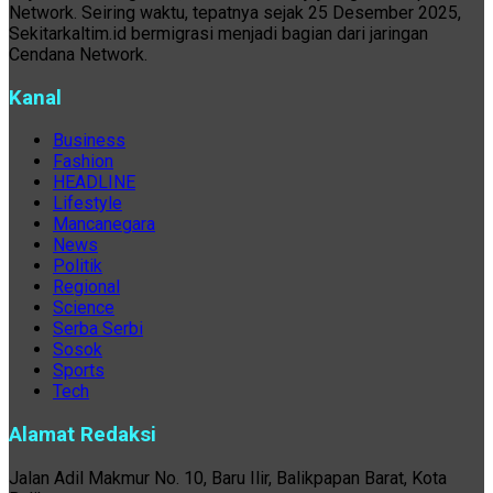
Network. Seiring waktu, tepatnya sejak 25 Desember 2025,
Sekitarkaltim.id bermigrasi menjadi bagian dari jaringan
Cendana Network.
Kanal
Business
Fashion
HEADLINE
Lifestyle
Mancanegara
News
Politik
Regional
Science
Serba Serbi
Sosok
Sports
Tech
Alamat Redaksi
Jalan Adil Makmur No. 10, Baru Ilir, Balikpapan Barat, Kota