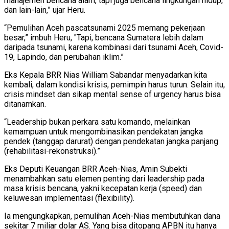
manajemen bencana alam, tapi juga bencana lingkungan hidup,
dan lain-lain,” ujar Heru.
“Pemulihan Aceh pascatsunami 2025 memang pekerjaan
besar,” imbuh Heru, "Tapi, bencana Sumatera lebih dalam
daripada tsunami, karena kombinasi dari tsunami Aceh, Covid-
19, Lapindo, dan perubahan iklim.”
Eks Kepala BRR Nias William Sabandar menyadarkan kita
kembali, dalam kondisi krisis, pemimpin harus turun. Selain itu,
crisis mindset dan sikap mental sense of urgency harus bisa
ditanamkan.
“Leadership bukan perkara satu komando, melainkan
kemampuan untuk mengombinasikan pendekatan jangka
pendek (tanggap darurat) dengan pendekatan jangka panjang
(rehabilitasi-rekonstruksi).”
Eks Deputi Keuangan BRR Aceh-Nias, Amin Subekti
menambahkan satu elemen penting dari leadership pada
masa krisis bencana, yakni kecepatan kerja (speed) dan
keluwesan implementasi (flexibility).
Ia mengungkapkan, pemulihan Aceh-Nias membutuhkan dana
sekitar 7 miliar dolar AS. Yang bisa ditopang APBN itu hanya