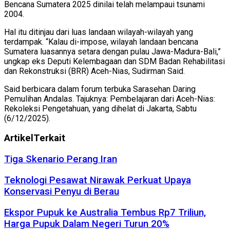
Bencana Sumatera 2025 dinilai telah melampaui tsunami
2004.
Hal itu ditinjau dari luas landaan wilayah-wilayah yang
terdampak. “Kalau di-impose, wilayah landaan bencana
Sumatera luasannya setara dengan pulau Jawa-Madura-Bali,”
ungkap eks Deputi Kelembagaan dan SDM Badan Rehabilitasi
dan Rekonstruksi (BRR) Aceh-Nias, Sudirman Said.
Said berbicara dalam forum terbuka Sarasehan Daring
Pemulihan Andalas. Tajuknya: Pembelajaran dari Aceh-Nias:
Rekoleksi Pengetahuan, yang dihelat di Jakarta, Sabtu
(6/12/2025).
Artikel
Terkait
Tiga Skenario Perang Iran
Teknologi Pesawat Nirawak Perkuat Upaya
Konservasi Penyu di Berau
Ekspor Pupuk ke Australia Tembus Rp7 Triliun,
Harga Pupuk Dalam Negeri Turun 20%