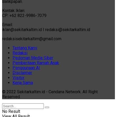
Balikpapan.
Kontak Iklan:
CP: +62 822-9986-7079
Email:
iklan@sekitarkaltim.id I redaksi@sekitarkaltim.id
redaksisekitarkaltim@gmail.com
Tentang Kami
Redaksi
Pedoman Media Siber
Pemberitaan Ramah Anak
Penggunaan AI
Disclaimer
Visitor
Kerja Sama
© 2022 Sekitarkaltim.id - Cendana Network. All Right
Reserved.
No Result
View All Result