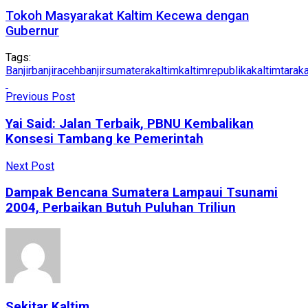
Tokoh Masyarakat Kaltim Kecewa dengan
Gubernur
Tags:
Banjir
banjiraceh
banjirsumatera
kaltim
kaltimrepublika
kaltimtara
ka
Previous Post
Yai Said: Jalan Terbaik, PBNU Kembalikan
Konsesi Tambang ke Pemerintah
Next Post
Dampak Bencana Sumatera Lampaui Tsunami
2004, Perbaikan Butuh Puluhan Triliun
Sekitar Kaltim