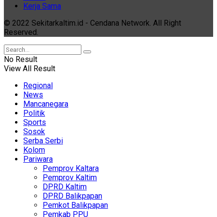
Kerja Sama
© 2022 Sekitarkaltim.id - Cendana Network. All Right
Reserved.
No Result
View All Result
Regional
News
Mancanegara
Politik
Sports
Sosok
Serba Serbi
Kolom
Pariwara
Pemprov Kaltara
Pemprov Kaltim
DPRD Kaltim
DPRD Balikpapan
Pemkot Balikpapan
Pemkab PPU