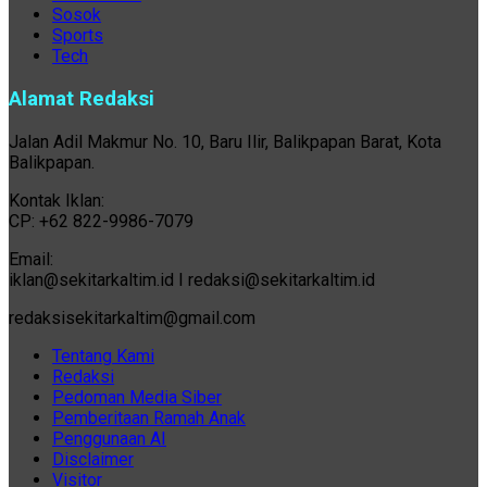
Sosok
Sports
Tech
Alamat Redaksi
Jalan Adil Makmur No. 10, Baru Ilir, Balikpapan Barat, Kota
Balikpapan.
Kontak Iklan:
CP: +62 822-9986-7079
Email:
iklan@sekitarkaltim.id I redaksi@sekitarkaltim.id
redaksisekitarkaltim@gmail.com
Tentang Kami
Redaksi
Pedoman Media Siber
Pemberitaan Ramah Anak
Penggunaan AI
Disclaimer
Visitor