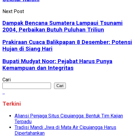
Next Post
Dampak Bencana Sumatera Lampaui Tsunami
2004, Perbaikan Butuh Puluhan Triliun
Prakiraan Cuaca Balikpapan 8 Desember: Potensi
Hujan di Siang Hari
Bupati Mudyat Noor: Pejabat Harus Punya
Kemampuan dan Integritas
Cari
Cari
Terkini
Aliansi Penjaga Situs Cipujangga: Bentuk Tim Kajian
Terpadu
Tradisi Mandi Jiwa di Mata Air Cipujangga Harus
Dipertahankan