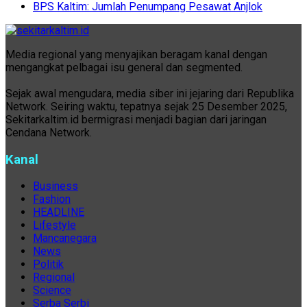
BPS Kaltim: Jumlah Penumpang Pesawat Anjlok
Media regional yang menyajikan beragam kanal dengan
mengangkat pelbagai isu general dan segmented.
Sejak awal mengudara, media siber ini jejaring dari Republika
Network. Seiring waktu, tepatnya sejak 25 Desember 2025,
Sekitarkaltim.id bermigrasi menjadi bagian dari jaringan
Cendana Network.
Kanal
Business
Fashion
HEADLINE
Lifestyle
Mancanegara
News
Politik
Regional
Science
Serba Serbi