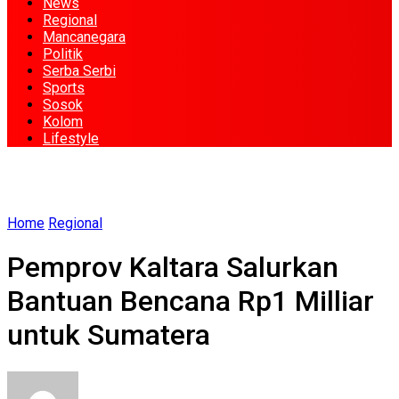
News
Regional
Mancanegara
Politik
Serba Serbi
Sports
Sosok
Kolom
Lifestyle
Home
Regional
Pemprov Kaltara Salurkan
Bantuan Bencana Rp1 Milliar
untuk Sumatera