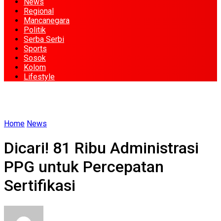
News
Regional
Mancanegara
Politik
Serba Serbi
Sports
Sosok
Kolom
Lifestyle
Home
News
Dicari! 81 Ribu Administrasi
PPG untuk Percepatan
Sertifikasi