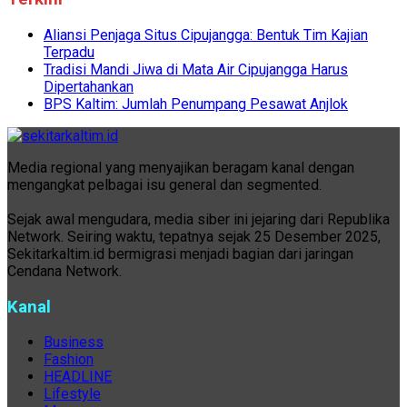
Aliansi Penjaga Situs Cipujangga: Bentuk Tim Kajian
Terpadu
Tradisi Mandi Jiwa di Mata Air Cipujangga Harus
Dipertahankan
BPS Kaltim: Jumlah Penumpang Pesawat Anjlok
Media regional yang menyajikan beragam kanal dengan
mengangkat pelbagai isu general dan segmented.
Sejak awal mengudara, media siber ini jejaring dari Republika
Network. Seiring waktu, tepatnya sejak 25 Desember 2025,
Sekitarkaltim.id bermigrasi menjadi bagian dari jaringan
Cendana Network.
Kanal
Business
Fashion
HEADLINE
Lifestyle