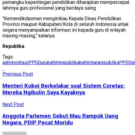
pemangku kepentingan pendidikan diharapkan mempercepat
lahirnya guru profesional yang berdaya saing.
"Kemendikdasmen mengimbau Kepala Dinas Pendidikan
Provinsi maupun Kabupaten/Kota di seluruh Indonesia untuk
segera menyampaikan informasi ini kepada guru di wilayah
masing-masing,” katanya.
Republika
Tags:
administrasiPPG
Guru
kaltimrepublika
kaltimtararepublika
PPG
Sek
Previous Post
Menteri Koboi Berkelakar soal Sistem Coretax:
Mereka Ngibulin Saya Kayaknya
Next Post
Anggota Parlemen Sebut Mau Rampok Uang
Negara, PDIP Pecat Moridu