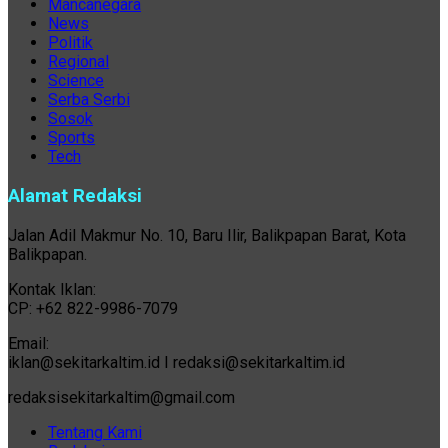
Mancanegara
News
Politik
Regional
Science
Serba Serbi
Sosok
Sports
Tech
Alamat Redaksi
Jalan Adil Makmur No. 10, Baru Ilir, Balikpapan Barat, Kota
Balikpapan.
Kontak Iklan:
CP: +62 822-9986-7079
Email:
iklan@sekitarkaltim.id I redaksi@sekitarkaltim.id
redaksisekitarkaltim@gmail.com
Tentang Kami