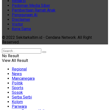
Redaksi
Pedoman Media Siber
Pemberitaan Ramah Anak
Penggunaan AI
Disclaimer
Visitor
Kerja Sama
© 2022 Sekitarkaltim.id - Cendana Network. All Right
Reserved.
No Result
View All Result
Regional
News
Mancanegara
Politik
Sports
Sosok
Serba Serbi
Kolom
Pariwara