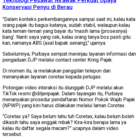
Teknologi Pesawat Nirawak Perkuat Upaya
Konservasi Penyu di Berau
"Dalam konteks perkembangannya sampai saat ini, kalau kata
orang pajak itu bagus katanya, sudah stabil, walaupun kalau
kata teman-teman yang bayar itu 'masih lama (prosesnya)
bang'. Nanti saya yang cek, kalau orang tanya bos pasti gitu
kan, namanya ABS (asal bapak senang)," ujarnya.
Sebelumnya, Purbaya sempat meninjau layanan informasi dan
pengaduan DJP melalui contact center Kring Pajak.
Di momen itu, ia melakukan panggilan telepon dan
menanyakan layanan coretax kepada petugas.
Potongan video interaksi itu diunggah DJP melalui akun
TikTok resmi @ditjenpajak. Dalam tayangan itu, Purbaya
menanyakan prosedur pendaftaran Nomor Pokok Wajib Pajak
(NPWP) yang kini harus dilakukan melalui laman Coretax.
“Coretax ya? Saya belum tahu tuh Coretax, kalau belum boleh
dikasih tahu saya enggak mbak? Kira-kira berapa lama ya
kalau itu daftar segala macam?” ucapnya dalam video
tersebut.