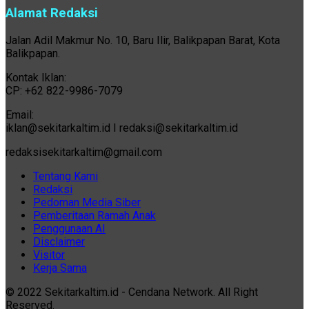
Alamat Redaksi
Jalan Adil Makmur No. 10, Baru Ilir, Balikpapan Barat, Kota
Balikpapan.
Kontak Iklan:
CP: +62 822-9986-7079
Email:
iklan@sekitarkaltim.id I redaksi@sekitarkaltim.id
redaksisekitarkaltim@gmail.com
Tentang Kami
Redaksi
Pedoman Media Siber
Pemberitaan Ramah Anak
Penggunaan AI
Disclaimer
Visitor
Kerja Sama
© 2022 Sekitarkaltim.id - Cendana Network. All Right
Reserved.