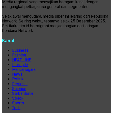
Media regional yang menyajikan beragam kanal dengan
mengangkat pelbagai isu general dan segmented.
Sejak awal mengudara, media siber ini jejaring dari Republika
Network. Seiring waktu, tepatnya sejak 25 Desember 2025,
Sekitarkaltim.id bermigrasi menjadi bagian dari jaringan
Cendana Network.
Kanal
Business
Fashion
HEADLINE
Lifestyle
Mancanegara
News
Politik
Regional
Science
Serba Serbi
Sosok
Sports
Tech