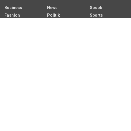
Business
News
Sosok
Fashion
Politik
Sports
HEADLINE
Regional
Tech
Lifestyle
Science
Mancanegara
Serba Serbi
Alamat Redaksi
Jalan Adil Makmur No. 10, Baru Ilir, Balikpapan Barat, Kota
Balikpapan.
Kontak Iklan:
CP: +62 822-9986-7079
Email:
iklan@sekitarkaltim.id I redaksi@sekitarkaltim.id
redaksisekitarkaltim@gmail.com