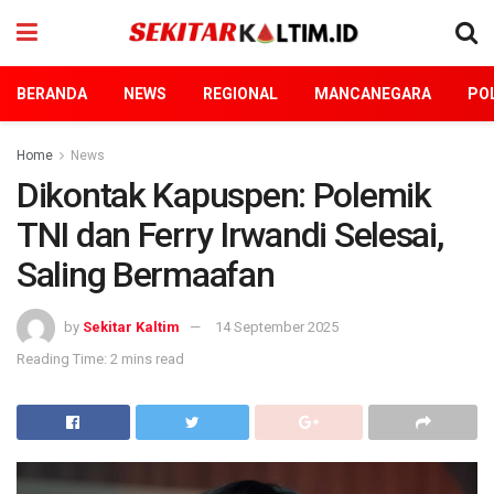
BERANDA
NEWS
REGIONAL
MANCANEGARA
POL
Home
News
Dikontak Kapuspen: Polemik
TNI dan Ferry Irwandi Selesai,
Saling Bermaafan
by
Sekitar Kaltim
14 September 2025
Reading Time: 2 mins read