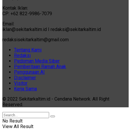
Kontak Iklan:
CP: +62 822-9986-7079
Email:
iklan@sekitarkaltim.id I redaksi@sekitarkaltim.id
redaksisekitarkaltim@gmail.com
Tentang Kami
Redaksi
Pedoman Media Siber
Pemberitaan Ramah Anak
Penggunaan AI
Disclaimer
Visitor
Kerja Sama
© 2022 Sekitarkaltim.id - Cendana Network. All Right
Reserved.
No Result
View All Result