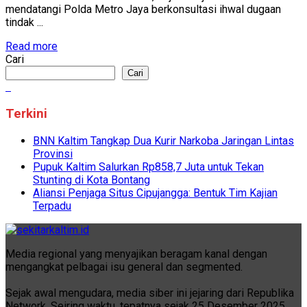
mendatangi Polda Metro Jaya berkonsultasi ihwal dugaan
tindak ...
Read more
Cari
Cari
Terkini
BNN Kaltim Tangkap Dua Kurir Narkoba Jaringan Lintas
Provinsi
Pupuk Kaltim Salurkan Rp858,7 Juta untuk Tekan
Stunting di Kota Bontang
Aliansi Penjaga Situs Cipujangga: Bentuk Tim Kajian
Terpadu
Media regional yang menyajikan beragam kanal dengan
mengangkat pelbagai isu general dan segmented.
Sejak awal mengudara, media siber ini jejaring dari Republika
Network. Seiring waktu, tepatnya sejak 25 Desember 2025,