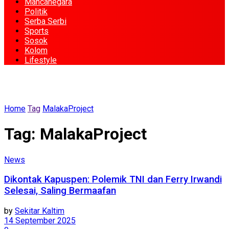
Mancanegara
Politik
Serba Serbi
Sports
Sosok
Kolom
Lifestyle
Home
Tag
MalakaProject
Tag:
MalakaProject
News
Dikontak Kapuspen: Polemik TNI dan Ferry Irwandi
Selesai, Saling Bermaafan
by
Sekitar Kaltim
14 September 2025