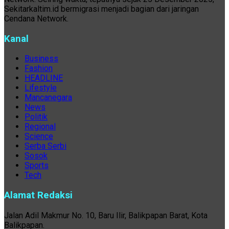
Sekitarkaltim.id bermigrasi menjadi bagian dari jaringan
Cendana Network.
Kanal
Business
Fashion
HEADLINE
Lifestyle
Mancanegara
News
Politik
Regional
Science
Serba Serbi
Sosok
Sports
Tech
Alamat Redaksi
Jalan Adil Makmur No. 10, Baru Ilir, Balikpapan Barat, Kota
Balikpapan.