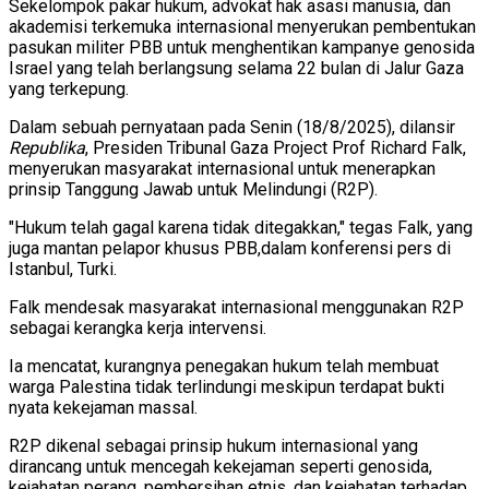
Sekelompok pakar hukum, advokat hak asasi manusia, dan
akademisi terkemuka internasional menyerukan pembentukan
pasukan militer PBB untuk menghentikan kampanye genosida
Israel yang telah berlangsung selama 22 bulan di Jalur Gaza
yang terkepung.
Dalam sebuah pernyataan pada Senin (18/8/2025), dilansir
Republika
, Presiden Tribunal Gaza Project Prof Richard Falk,
menyerukan masyarakat internasional untuk menerapkan
prinsip Tanggung Jawab untuk Melindungi (R2P).
"Hukum telah gagal karena tidak ditegakkan," tegas Falk, yang
juga mantan pelapor khusus PBB,dalam konferensi pers di
Istanbul, Turki.
Falk mendesak masyarakat internasional menggunakan R2P
sebagai kerangka kerja intervensi.
Ia mencatat, kurangnya penegakan hukum telah membuat
warga Palestina tidak terlindungi meskipun terdapat bukti
nyata kekejaman massal.
R2P dikenal sebagai prinsip hukum internasional yang
dirancang untuk mencegah kekejaman seperti genosida,
kejahatan perang, pembersihan etnis, dan kejahatan terhadap