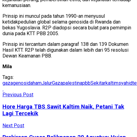
kemanusiaan.
Prinsip ini muncul pada tahun 1990-an menyusul
ketidakpedulian global selama genosida di Rwanda dan
bekas Yugoslavia. R2P diadopsi secara bulat para pemimpin
dunia pada KTT PBB 2005.
Prinsip ini tercantum dalam paragraf 138 dan 139 Dokumen
Hasil KTT. R2P telah digunakan dalam lebih dari 95 resolusi
Dewan Keamanan PBB.
Mila
Tags:
gaza
genosida
ham
JalurGaza
palestina
pbb
Sekitarkaltim
syahid
t
Previous Post
Hore Harga TBS Sawit Kaltim Naik, Petani Tak
Lagi Tercekik
Next Post