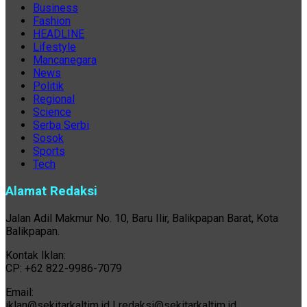
Business
Fashion
HEADLINE
Lifestyle
Mancanegara
News
Politik
Regional
Science
Serba Serbi
Sosok
Sports
Tech
Alamat Redaksi
Jalan Adil Makmur No. 10, Baru Ilir, Balikpapan Barat, Kota
Balikpapan.
Kontak Iklan:
CP: +62 822-9986-7079
Email:
iklan@sekitarkaltim.id I redaksi@sekitarkaltim.id