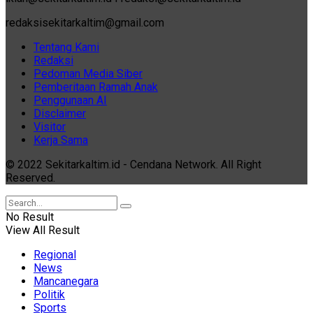
redaksisekitarkaltim@gmail.com
Tentang Kami
Redaksi
Pedoman Media Siber
Pemberitaan Ramah Anak
Penggunaan AI
Disclaimer
Visitor
Kerja Sama
© 2022 Sekitarkaltim.id - Cendana Network. All Right
Reserved.
No Result
View All Result
Regional
News
Mancanegara
Politik
Sports