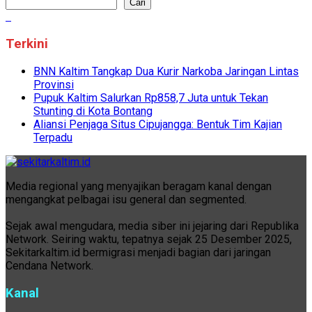
Cari
Terkini
BNN Kaltim Tangkap Dua Kurir Narkoba Jaringan Lintas
Provinsi
Pupuk Kaltim Salurkan Rp858,7 Juta untuk Tekan
Stunting di Kota Bontang
Aliansi Penjaga Situs Cipujangga: Bentuk Tim Kajian
Terpadu
Media regional yang menyajikan beragam kanal dengan
mengangkat pelbagai isu general dan segmented.
Sejak awal mengudara, media siber ini jejaring dari Republika
Network. Seiring waktu, tepatnya sejak 25 Desember 2025,
Sekitarkaltim.id bermigrasi menjadi bagian dari jaringan
Cendana Network.
Kanal