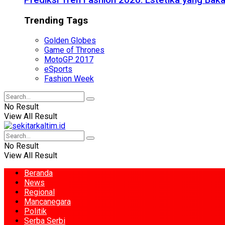
Prediksi Tren Fashion 2026: Estetika yang Bak
Trending Tags
Golden Globes
Game of Thrones
MotoGP 2017
eSports
Fashion Week
No Result
View All Result
No Result
View All Result
Beranda
News
Regional
Mancanegara
Politik
Serba Serbi