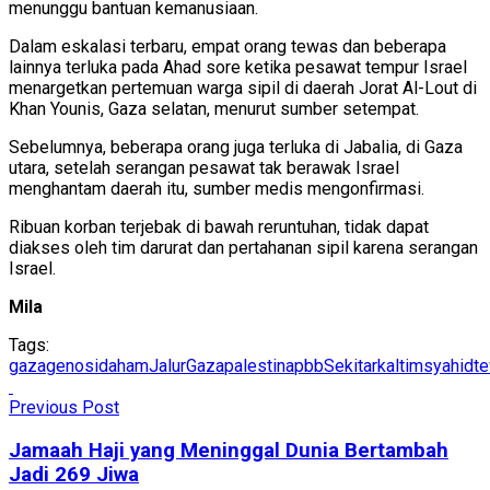
menunggu bantuan kemanusiaan.
Dalam eskalasi terbaru, empat orang tewas dan beberapa
lainnya terluka pada Ahad sore ketika pesawat tempur Israel
menargetkan pertemuan warga sipil di daerah Jorat Al-Lout di
Khan Younis, Gaza selatan, menurut sumber setempat.
Sebelumnya, beberapa orang juga terluka di Jabalia, di Gaza
utara, setelah serangan pesawat tak berawak Israel
menghantam daerah itu, sumber medis mengonfirmasi.
Ribuan korban terjebak di bawah reruntuhan, tidak dapat
diakses oleh tim darurat dan pertahanan sipil karena serangan
Israel.
Mila
Tags:
gaza
genosida
ham
JalurGaza
palestina
pbb
Sekitarkaltim
syahid
t
Previous Post
Jamaah Haji yang Meninggal Dunia Bertambah
Jadi 269 Jiwa