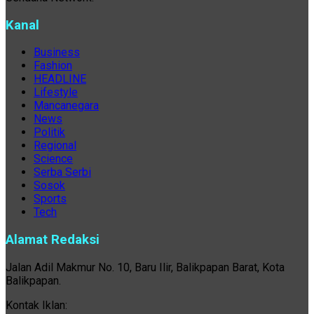
Kanal
Business
Fashion
HEADLINE
Lifestyle
Mancanegara
News
Politik
Regional
Science
Serba Serbi
Sosok
Sports
Tech
Alamat Redaksi
Jalan Adil Makmur No. 10, Baru Ilir, Balikpapan Barat, Kota
Balikpapan.
Kontak Iklan: