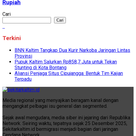
Rupiah
Cari
Cari
Terkini
BNN Kaltim Tangkap Dua Kurir Narkoba Jaringan Lintas
Provinsi
Pupuk Kaltim Salurkan Rp858,7 Juta untuk Tekan
Stunting di Kota Bontang
Aliansi Penjaga Situs Cipujangga: Bentuk Tim Kajian
Terpadu
Media regional yang menyajikan beragam kanal dengan
mengangkat pelbagai isu general dan segmented.
Sejak awal mengudara, media siber ini jejaring dari Republika
Network. Seiring waktu, tepatnya sejak 25 Desember 2025,
Sekitarkaltim.id bermigrasi menjadi bagian dari jaringan
Cendana Network.