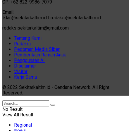
CP: +62 822-9986-7079
Email:
iklan@sekitarkaltim.id I redaksi@sekitarkaltim.id
redaksisekitarkaltim@gmail.com
Tentang Kami
Redaksi
Pedoman Media Siber
Pemberitaan Ramah Anak
Penggunaan AI
Disclaimer
Visitor
Kerja Sama
© 2022 Sekitarkaltim.id - Cendana Network. All Right
Reserved.
No Result
View All Result
Regional
News