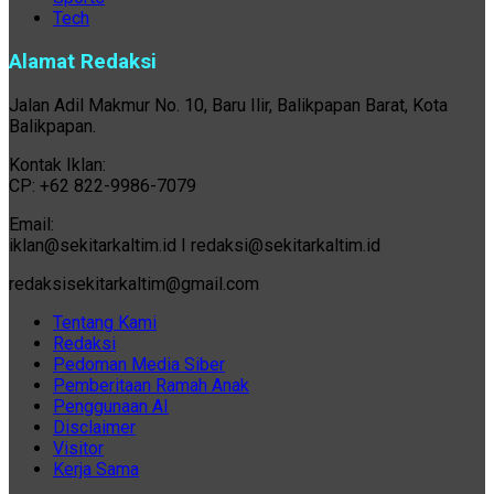
Tech
Alamat Redaksi
Jalan Adil Makmur No. 10, Baru Ilir, Balikpapan Barat, Kota
Balikpapan.
Kontak Iklan:
CP: +62 822-9986-7079
Email:
iklan@sekitarkaltim.id I redaksi@sekitarkaltim.id
redaksisekitarkaltim@gmail.com
Tentang Kami
Redaksi
Pedoman Media Siber
Pemberitaan Ramah Anak
Penggunaan AI
Disclaimer
Visitor
Kerja Sama