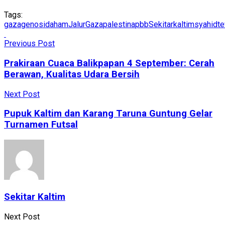
Tags:
gaza
genosida
ham
JalurGaza
palestina
pbb
Sekitarkaltim
syahid
t
Previous Post
Prakiraan Cuaca Balikpapan 4 September: Cerah
Berawan, Kualitas Udara Bersih
Next Post
Pupuk Kaltim dan Karang Taruna Guntung Gelar
Turnamen Futsal
Sekitar Kaltim
Next Post