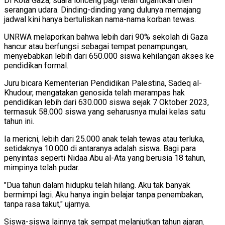
Di Kota Gaza, suara lonceng pagi telah digantikan oleh
serangan udara. Dinding-dinding yang dulunya memajang
jadwal kini hanya bertuliskan nama-nama korban tewas.
UNRWA melaporkan bahwa lebih dari 90% sekolah di Gaza
hancur atau berfungsi sebagai tempat penampungan,
menyebabkan lebih dari 650.000 siswa kehilangan akses ke
pendidikan formal.
Juru bicara Kementerian Pendidikan Palestina, Sadeq al-
Khudour, mengatakan genosida telah merampas hak
pendidikan lebih dari 630.000 siswa sejak 7 Oktober 2023,
termasuk 58.000 siswa yang seharusnya mulai kelas satu
tahun ini.
Ia mericni, lebih dari 25.000 anak telah tewas atau terluka,
setidaknya 10.000 di antaranya adalah siswa. Bagi para
penyintas seperti Nidaa Abu al-Ata yang berusia 18 tahun,
mimpinya telah pudar.
"Dua tahun dalam hidupku telah hilang. Aku tak banyak
bermimpi lagi. Aku hanya ingin belajar tanpa penembakan,
tanpa rasa takut," ujarnya.
Siswa-siswa lainnya tak sempat melanjutkan tahun ajaran.