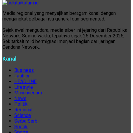
Media regional yang menyajikan beragam kanal dengan
mengangkat pelbagai isu general dan segmented.
Sejak awal mengudara, media siber ini jejaring dari Republika
Network. Seiring waktu, tepatnya sejak 25 Desember 2025,
Sekitarkaltim.id bermigrasi menjadi bagian dari jaringan
Cendana Network.
Kanal
Business
Fashion
HEADLINE
Lifestyle
Mancanegara
News
Politik
Regional
Science
Serba Serbi
Sosok
Sports