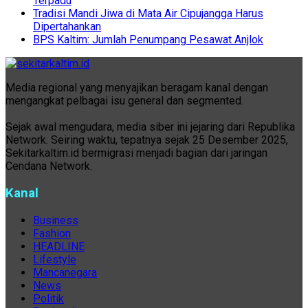
Terpadu
Tradisi Mandi Jiwa di Mata Air Cipujangga Harus
Dipertahankan
BPS Kaltim: Jumlah Penumpang Pesawat Anjlok
Media regional yang menyajikan beragam kanal dengan
mengangkat pelbagai isu general dan segmented.
Sejak awal mengudara, media siber ini jejaring dari Republika
Network. Seiring waktu, tepatnya sejak 25 Desember 2025,
Sekitarkaltim.id bermigrasi menjadi bagian dari jaringan
Cendana Network.
Kanal
Business
Fashion
HEADLINE
Lifestyle
Mancanegara
News
Politik