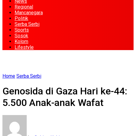
News
Regional
Mancanegara
Politik
Serba Serbi
Sports
Sosok
Kolom
Lifestyle
Home
Serba Serbi
Genosida di Gaza Hari ke-44:
5.500 Anak-anak Wafat