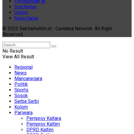
Penggunaan AI
Disclaimer
Visitor
Kerja Sama
© 2022 Sekitarkaltim.id - Cendana Network. All Right
Reserved.
No Result
View All Result
Regional
News
Mancanegara
Politik
Sports
Sosok
Serba Serbi
Kolom
Pariwara
Pemprov Kaltara
Pemprov Kaltim
DPRD Kaltim