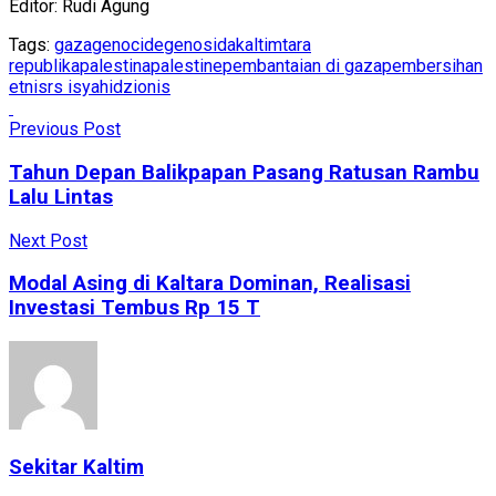
Editor: Rudi Agung
Tags:
gaza
genocide
genosida
kaltimtara
republika
palestina
palestine
pembantaian di gaza
pembersihan
etnis
rs i
syahid
zionis
Previous Post
Tahun Depan Balikpapan Pasang Ratusan Rambu
Lalu Lintas
Next Post
Modal Asing di Kaltara Dominan, Realisasi
Investasi Tembus Rp 15 T
Sekitar Kaltim