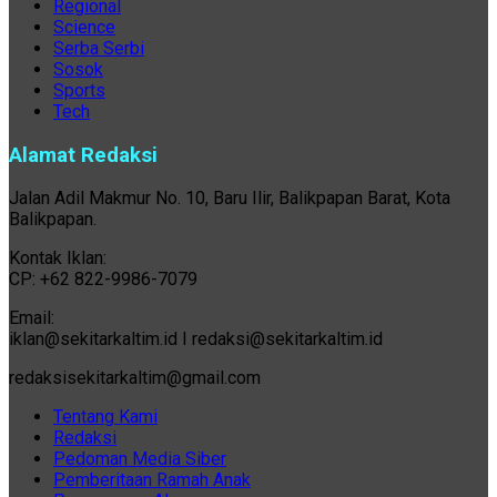
Regional
Science
Serba Serbi
Sosok
Sports
Tech
Alamat Redaksi
Jalan Adil Makmur No. 10, Baru Ilir, Balikpapan Barat, Kota
Balikpapan.
Kontak Iklan:
CP: +62 822-9986-7079
Email:
iklan@sekitarkaltim.id I redaksi@sekitarkaltim.id
redaksisekitarkaltim@gmail.com
Tentang Kami
Redaksi
Pedoman Media Siber
Pemberitaan Ramah Anak