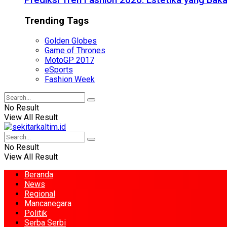
Prediksi Tren Fashion 2026: Estetika yang Bak
Trending Tags
Golden Globes
Game of Thrones
MotoGP 2017
eSports
Fashion Week
No Result
View All Result
No Result
View All Result
Beranda
News
Regional
Mancanegara
Politik
Serba Serbi