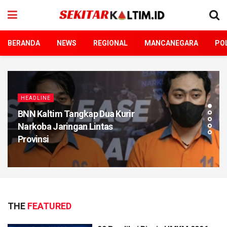
BERANDA
NEWS
REGIONAL
MANCANEGARA
POL
HEADLINE
BNN Kaltim Tangkap Dua Kurir
Narkoba Jaringan Lintas
Provinsi
THE
FEATURED