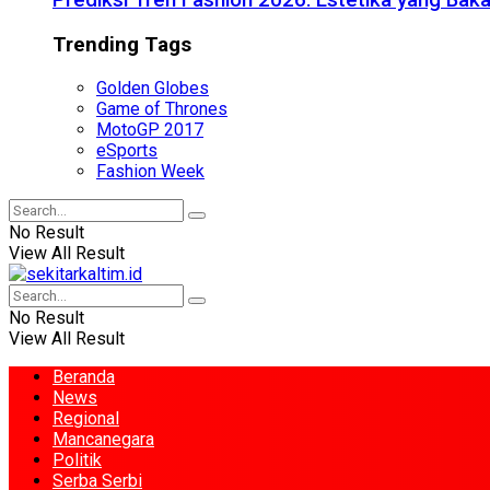
Prediksi Tren Fashion 2026: Estetika yang Bak
Trending Tags
Golden Globes
Game of Thrones
MotoGP 2017
eSports
Fashion Week
No Result
View All Result
No Result
View All Result
Beranda
News
Regional
Mancanegara
Politik
Serba Serbi