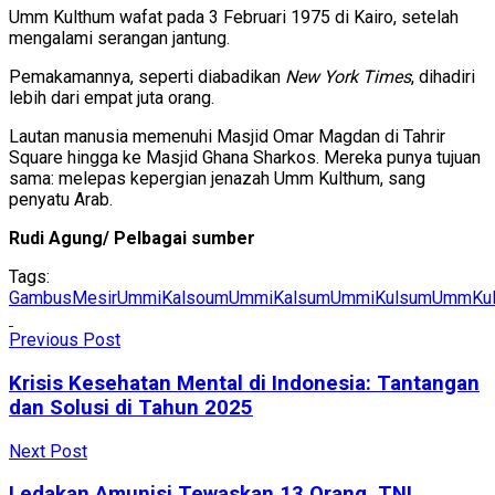
Umm Kulthum wafat pada 3 Februari 1975 di Kairo, setelah
mengalami serangan jantung.
Pemakamannya, seperti diabadikan
New York Times
, dihadiri
lebih dari empat juta orang.
Lautan manusia memenuhi Masjid Omar Magdan di Tahrir
Square hingga ke Masjid Ghana Sharkos. Mereka punya tujuan
sama: melepas kepergian jenazah Umm Kulthum, sang
penyatu Arab.
Rudi Agung/ Pelbagai sumber
Tags:
Gambus
Mesir
UmmiKalsoum
UmmiKalsum
UmmiKulsum
UmmKul
Previous Post
Krisis Kesehatan Mental di Indonesia: Tantangan
dan Solusi di Tahun 2025
Next Post
Ledakan Amunisi Tewaskan 13 Orang, TNI