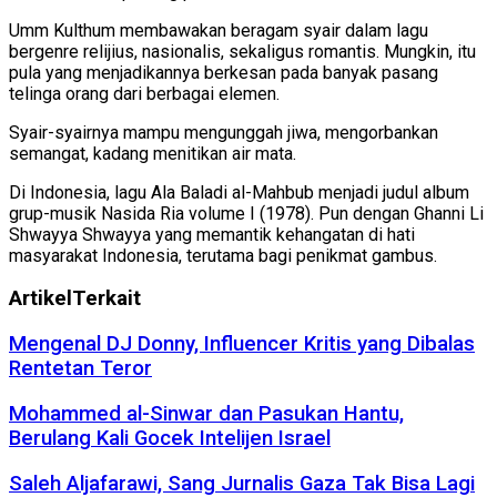
Umm Kulthum membawakan beragam syair dalam lagu
bergenre relijius, nasionalis, sekaligus romantis. Mungkin, itu
pula yang menjadikannya berkesan pada banyak pasang
telinga orang dari berbagai elemen.
Syair-syairnya mampu mengunggah jiwa, mengorbankan
semangat, kadang menitikan air mata.
Di Indonesia, lagu Ala Baladi al-Mahbub menjadi judul album
grup-musik Nasida Ria volume I (1978). Pun dengan Ghanni Li
Shwayya Shwayya yang memantik kehangatan di hati
masyarakat Indonesia, terutama bagi penikmat gambus.
Artikel
Terkait
Mengenal DJ Donny, Influencer Kritis yang Dibalas
Rentetan Teror
Mohammed al-Sinwar dan Pasukan Hantu,
Berulang Kali Gocek Intelijen Israel
Saleh Aljafarawi, Sang Jurnalis Gaza Tak Bisa Lagi