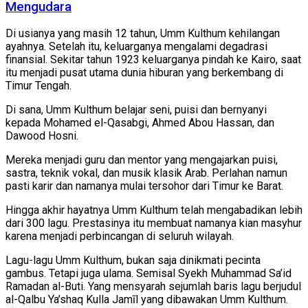
Mengudara
Di usianya yang masih 12 tahun, Umm Kulthum kehilangan
ayahnya. Setelah itu, keluarganya mengalami degadrasi
finansial. Sekitar tahun 1923 keluarganya pindah ke Kairo, saat
itu menjadi pusat utama dunia hiburan yang berkembang di
Timur Tengah.
Di sana, Umm Kulthum belajar seni, puisi dan bernyanyi
kepada Mohamed el-Qasabgi, Ahmed Abou Hassan, dan
Dawood Hosni.
Mereka menjadi guru dan mentor yang mengajarkan puisi,
sastra, teknik vokal, dan musik klasik Arab. Perlahan namun
pasti karir dan namanya mulai tersohor dari Timur ke Barat.
Hingga akhir hayatnya Umm Kulthum telah mengabadikan lebih
dari 300 lagu. Prestasinya itu membuat namanya kian masyhur
karena menjadi perbincangan di seluruh wilayah.
Lagu-lagu Umm Kulthum, bukan saja dinikmati pecinta
gambus. Tetapi juga ulama. Semisal Syekh Muhammad Sa’id
Ramadan al-Buti. Yang mensyarah sejumlah baris lagu berjudul
al-Qalbu Ya’shaq Kulla Jamīl yang dibawakan Umm Kulthum.