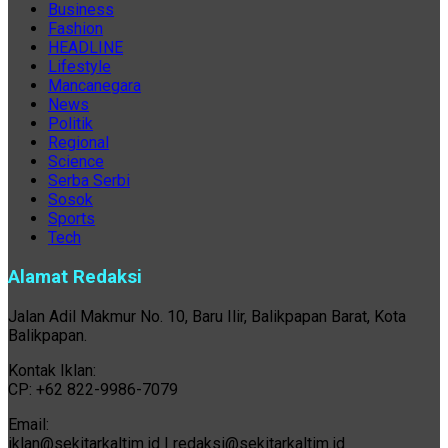
Business
Fashion
HEADLINE
Lifestyle
Mancanegara
News
Politik
Regional
Science
Serba Serbi
Sosok
Sports
Tech
Alamat Redaksi
Jalan Adil Makmur No. 10, Baru Ilir, Balikpapan Barat, Kota
Balikpapan.
Kontak Iklan:
CP: +62 822-9986-7079
Email:
iklan@sekitarkaltim.id I redaksi@sekitarkaltim.id