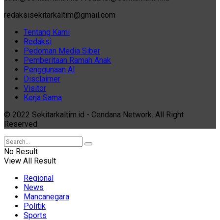
redaksisekitarkaltim@gmail.com
Tentang Kami
Redaksi
Pedoman Media Siber
Pemberitaan Ramah Anak
Penggunaan AI
Disclaimer
Visitor
Kerja Sama
© 2022 Sekitarkaltim.id - Cendana Network. All Right
Reserved.
No Result
View All Result
Regional
News
Mancanegara
Politik
Sports