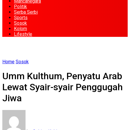
Mancanegara
Politik
Serba Serbi
Sports
Sosok
Kolom
Lifestyle
Home
Sosok
Umm Kulthum, Penyatu Arab
Lewat Syair-syair Penggugah
Jiwa