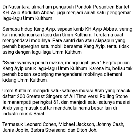
Di Nusantara, almarhum pengasuh Pondok Pesantren Buntet
KH. Ayip Abdullah Abbas, juga menjadi salah satu penggemar
lagu-lagu Umm Kulthum.
Semasa hidup Kang Ayip, sapaan karib KH Ayip Abbas, sering
kali mendengarkan lagu dari Umm Kulthum. Terutama saat
mengendarai mobilnya. Para santri dan atau siapapun yang
pernah bepergian satu mobil bersama Kang Ayip, tentu tidak
asing dengan lagu-lagu Umm Kulthum.
“Syair-syairnya penuh makna, menggugah jiwa.” Begitu pujian
Kang Ayip untuk lagu-lagu Umm Kulthum. Karena itu, beliau tak
pernah bosan sepanjang mengendarai mobilnya ditemani
kidung Umm Kulthum.
Umm Kulthum menjadi satu-satunya musisi Arab yang masuk
daftar: 200 Greatest Singers of All Time versi Rolling Stone.
Ia menempati peringkat 61, dan menjadi satu-satunya musisi
Arab yang masuk daftar mendahului nama besar lain di
industri musik Barat.
Termasuk Leonard Cohen, Michael Jackson, Johnny Cash,
Janis Joplin, Barbra Streisand, dan Elton Joh.