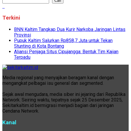
Cari
Terkini
BNN Kaltim Tangkap Dua Kurir Narkoba Jaringan Lintas
Provinsi
Pupuk Kaltim Salurkan Rp858,7 Juta untuk Tekan
Stunting di Kota Bontang
Aliansi Penjaga Situs Cipujangga: Bentuk Tim Kajian
Terpadu
Media regional yang menyajikan beragam kanal dengan
mengangkat pelbagai isu general dan segmented.
Sejak awal mengudara, media siber ini jejaring dari Republika
Network. Seiring waktu, tepatnya sejak 25 Desember 2025,
Sekitarkaltim.id bermigrasi menjadi bagian dari jaringan
Cendana Network.
Kanal