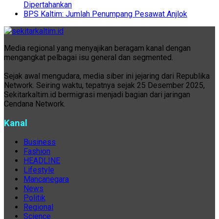
Dipertahankan
BPS Kaltim: Jumlah Penumpang Pesawat Anjlok
Media regional yang menyajikan beragam kanal dengan
mengangkat pelbagai isu general dan segmented.
Sejak awal mengudara, media siber ini jejaring dari Republika
Network. Seiring waktu, tepatnya sejak 25 Desember 2025,
Sekitarkaltim.id bermigrasi menjadi bagian dari jaringan
Cendana Network.
Kanal
Business
Fashion
HEADLINE
Lifestyle
Mancanegara
News
Politik
Regional
Science