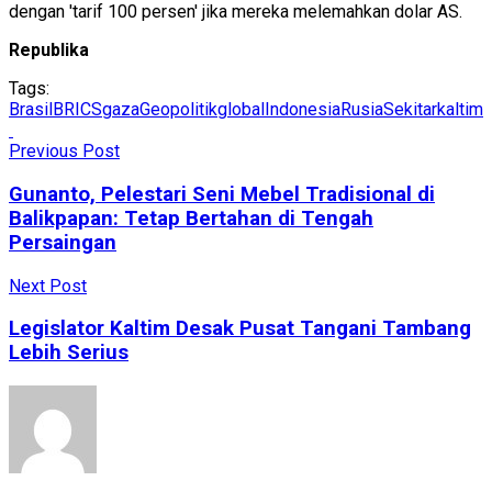
dengan 'tarif 100 persen' jika mereka melemahkan dolar AS.
Republika
Tags:
Brasil
BRICS
gaza
Geopolitikglobal
Indonesia
Rusia
Sekitarkaltim
Previous Post
Gunanto, Pelestari Seni Mebel Tradisional di
Balikpapan: Tetap Bertahan di Tengah
Persaingan
Next Post
Legislator Kaltim Desak Pusat Tangani Tambang
Lebih Serius