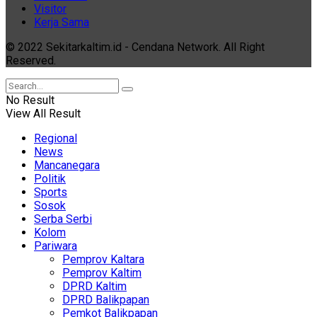
Visitor
Kerja Sama
© 2022 Sekitarkaltim.id - Cendana Network. All Right
Reserved.
No Result
View All Result
Regional
News
Mancanegara
Politik
Sports
Sosok
Serba Serbi
Kolom
Pariwara
Pemprov Kaltara
Pemprov Kaltim
DPRD Kaltim
DPRD Balikpapan
Pemkot Balikpapan