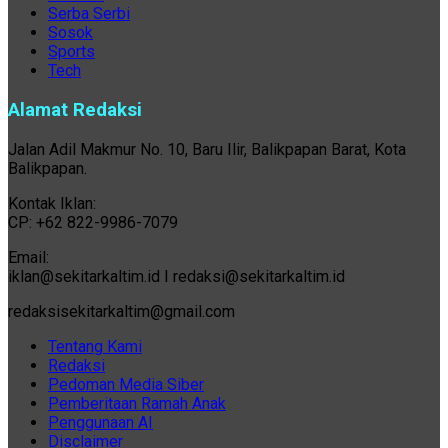
Serba Serbi
Sosok
Sports
Tech
Alamat Redaksi
Jalan Adil Makmur No. 10, Baru Ilir, Balikpapan Barat, Kota
Balikpapan.
Kontak Iklan:
CP: +62 822-9986-7079
Email:
iklan@sekitarkaltim.id I redaksi@sekitarkaltim.id
redaksisekitarkaltim@gmail.com
Tentang Kami
Redaksi
Pedoman Media Siber
Pemberitaan Ramah Anak
Penggunaan AI
Disclaimer