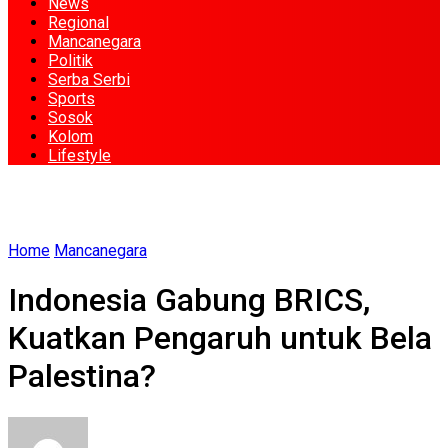
News
Regional
Mancanegara
Politik
Serba Serbi
Sports
Sosok
Kolom
Lifestyle
Home
Mancanegara
Indonesia Gabung BRICS,
Kuatkan Pengaruh untuk Bela
Palestina?