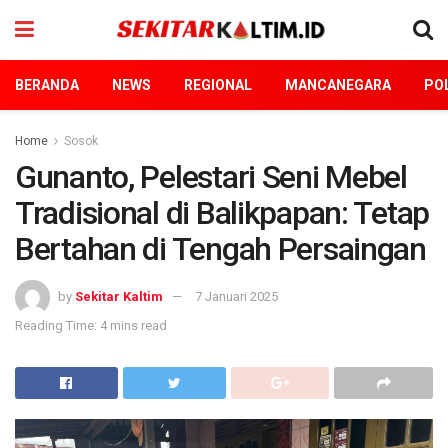
BERANDA
NEWS
REGIONAL
MANCANEGARA
POL
Home
Sosok
Gunanto, Pelestari Seni Mebel
Tradisional di Balikpapan: Tetap
Bertahan di Tengah Persaingan
by
Sekitar Kaltim
7 Januari 2025
Reading Time: 4 mins read